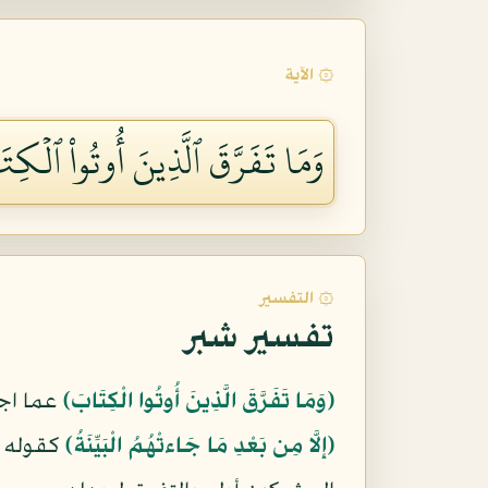
۞ الآية
وَمَا تَفَرَّقَ ٱلَّذِينَ أُوتُواْ ٱلۡكِتَٰ
۞ التفسير
تفسير شبر
﴿وَمَا تَفَرَّقَ الَّذِينَ أُوتُوا الْكِتَابَ﴾
عما اجت
﴿إِلَّا مِن بَعْدِ مَا جَاءتْهُمُ الْبَيِّنَةُ﴾
كقوله ف