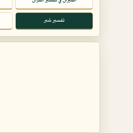
الميزان في تفسير القرآن
تفسير شبر