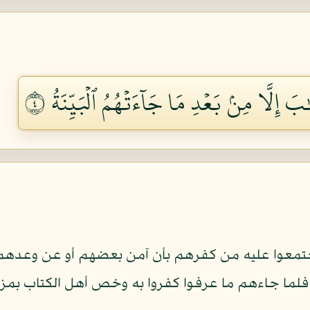
بَ إِلَّا مِنۢ بَعۡدِ مَا جَآءَتۡهُمُ ٱلۡبَيِّنَةُ ٤
معوا عليه من كفرهم بأن آمن بعضهم أو عن وعدهم بات
لما جاءهم ما عرفوا كفروا به وخص أهل الكتاب بمزيد