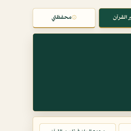
 القرآن
۞
محفظتي