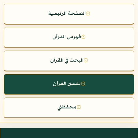
۞
الصفحة الرئيسية
۞
فهرس القرآن
۞
البحث في القرآن
۞
تفسير القرآن
۞
محفظتي