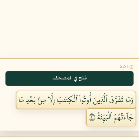
۞ الآية
فتح في المصحف
وَمَا تَفَرَّقَ ٱلَّذِينَ أُوتُواْ ٱلۡكِتَٰبَ إِلَّا مِنۢ بَعۡدِ مَا
جَآءَتۡهُمُ ٱلۡبَيِّنَةُ ٤