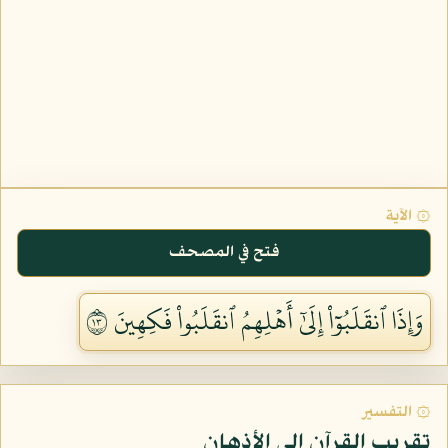
۞ الآية
فتح في المصحف
وَإِذَا ٱنقَلَبُوٓاْ إِلَىٰٓ أَهۡلِهِمُ ٱنقَلَبُواْ فَكِهِينَ ٣١
۞ التفسير
تقريب القرآن إلى الأذهان