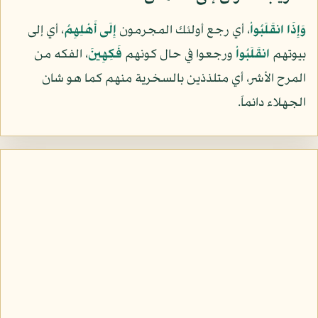
وَإِذَا انقَلَبُواْ
، أي رجع أولئك المجرمون
إِلَى أَهْلِهِمُ
، أي إلى
بيوتهم
انقَلَبُواْ
ورجعوا في حال كونهم
فَكِهِينَ
، الفكه من
المرح الأشر، أي متلذذين بالسخرية منهم كما هو شان
الجهلاء دائماً.