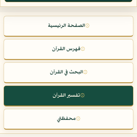
۞
الصفحة الرئيسية
۞
فهرس القرآن
۞
البحث في القرآن
۞
تفسير القرآن
۞
محفظتي