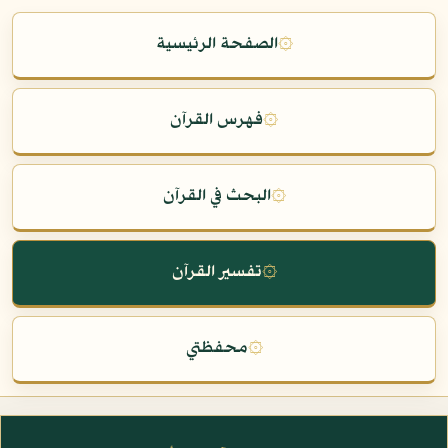
۞
الصفحة الرئيسية
۞
فهرس القرآن
۞
البحث في القرآن
۞
تفسير القرآن
۞
محفظتي