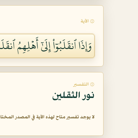
۞ الآية
وَإِذَا ٱنقَلَبُوٓاْ إِلَىٰٓ أَهۡلِهِمُ ٱنقَلَ
۞ التفسير
نور الثقلين
لا يوجد تفسير متاح لهذه الآية في المصدر المختار