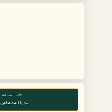
الآية السابقة
سورة المطففين، ٣٠