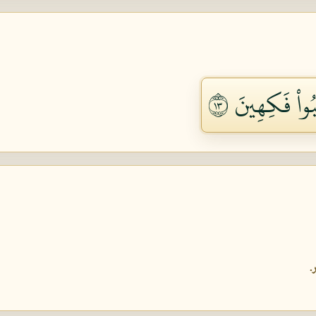
بُواْ فَكِهِينَ ٣١
.