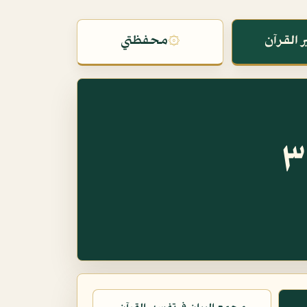
 القرآن
۞
محفظتي