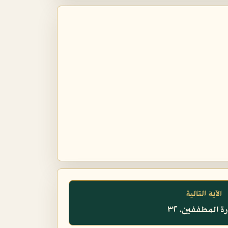
الآية التالية
 المطففين، ٣٢