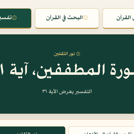
القرآن
۞
البحث في القرآن
۞
تفسير
۞ نور الثقلين
رة المطففين، آية ٣١
التفسير يعرض الآية ٣١