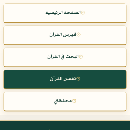
۞
الصفحة الرئيسية
۞
فهرس القرآن
۞
البحث في القرآن
۞
تفسير القرآن
۞
محفظتي