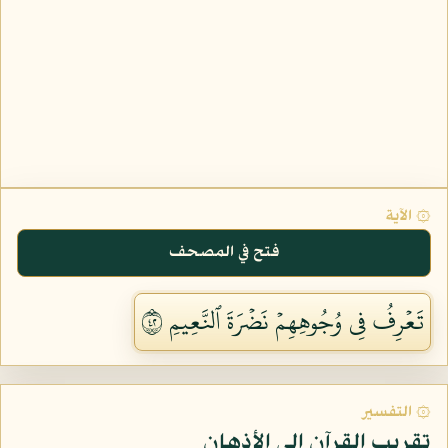
۞ الآية
فتح في المصحف
تَعۡرِفُ فِي وُجُوهِهِمۡ نَضۡرَةَ ٱلنَّعِيمِ ٢٤
۞ التفسير
تقريب القرآن إلى الأذهان