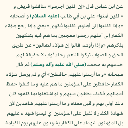
عن ابن عباس قال «إن الذين أجرموا» منافقوا قريش و
«الذين آمنوا» علي بن أبي طالب
(عليه السلام)
و أصحابه
«و إذا انقلبوا إلى أهلهم انقلبوا فكهين» يعني و إذا رجع هؤلاء
الكفار إلى أهلهم رجعوا معجبين بما هم فيه يتفكهون
بذكرهم «و إذا رأوهم قالوا إن هؤلاء لضالون» عن طريق
الحق و الصواب تركوا التنعم رجاء ثواب لا حقيقة لهم
خدعهم به محمد
(صلى الله عليه وآله وسلم)
ثم قال
سبحانه «و ما أرسلوا عليهم حافظين» أي و لم يرسل هؤلاء
الكفار حافظين على المؤمنين ما هم عليه و ما كلفوا حفظ
أعمالهم فكيف يطغون عليهم و لو اشتغلوا بما كلفوه كان
ذلك أولى بهم و قيل معناه و ما أرسلوا عليهم شاهدين لأن
شهادة الكفار لا تقبل على المؤمنين أي ليسوا شهداء عليهم
بل المؤمنون شهداء على الكفار يشهدون عليهم يوم القيامة