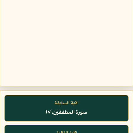
الآية السابقة
سورة المطففين، ١٧