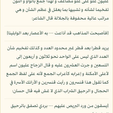
عليون علو على علو مضاعف و لهذا جمع بالواو و النون
تفخيما لشأنه و تشبيها بما يعقل في عظم الشأن و هي
مراتب عالية محفوفة بالجلالة قال الشاعر:
{فأصبحت المذاهب قد أذاعت --- به الأعصار بعد الوابلينا}
يريد قطرا بعد قطر غير محدود العدد و كذلك تفخيم شأن
العدد الذي ليس على الواحد نحو ثلاثون و أربعون إلى
التسعين و جرت العشرون عليه و قال الزجاج عليون اسم
لأعلى الأمكنة و إعرابه كأعراب الجمع لأنه على لفظ الجمع
كما تقول هذا قنسرون و رأيت قنسرين و الأرائك الأسرة في
الحجال و الرحيق الشراب الذي لا غش فيه قال حسان:
{يسقون من ورد البريص عليهم --- بردي تصفق بالرحيق