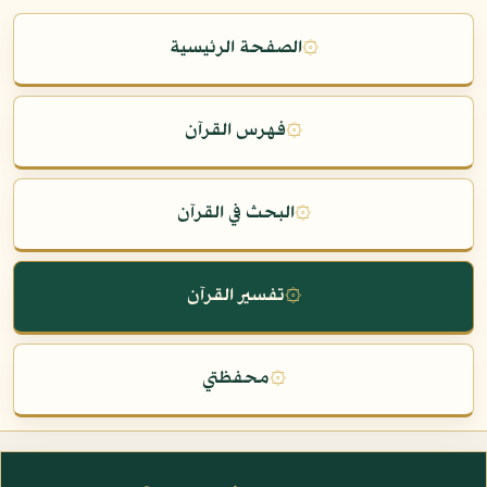
۞
الصفحة الرئيسية
۞
فهرس القرآن
۞
البحث في القرآن
۞
تفسير القرآن
۞
محفظتي