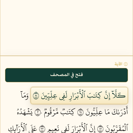
۞ الآية
فتح في المصحف
كـَلَّآ إِنَّ كِتَٰبَ ٱلۡأَبۡرَارِ لَفِي عِلِّيِّينَ ١٨
وَمَآ
أَدۡرَىٰكَ مَا عِلِّيُّونَ ١٩
كِتَٰبٞ مَّرۡقُومٞ ٢٠
يَشۡهَدُهُ
ٱلۡمُقَرَّبُونَ ٢١
إِنَّ ٱلۡأَبۡرَارَ لَفِي نَعِيمٍ ٢٢
عَلَى ٱلۡأَرَآئِكِ