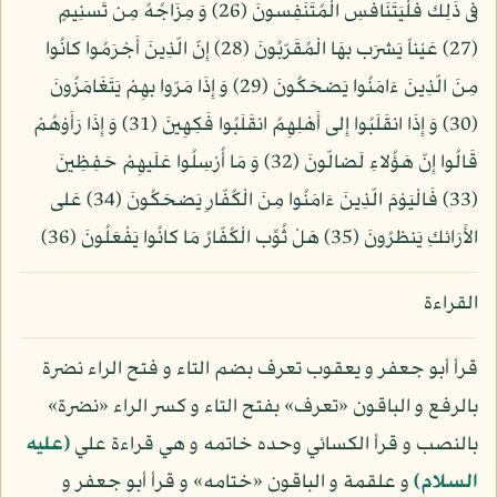
فى ذَلِك فَلْيَتَنَافَسِ الْمُتَنَفِسونَ (26) وَ مِزَاجُهُ مِن تَسنِيمٍ
(27) عَيْناً يَشرَب بهَا الْمُقَرّبُونَ (28) إِنّ الّذِينَ أَجْرَمُوا كانُوا
مِنَ الّذِينَ ءَامَنُوا يَضحَكُونَ (29) وَ إِذَا مَرّوا بهِمْ يَتَغَامَزُونَ
(30) وَ إِذَا انقَلَبُوا إِلى أَهْلِهِمُ انقَلَبُوا فَكِهِينَ (31) وَ إِذَا رَأَوْهُمْ
قَالُوا إِنّ هَؤُلاءِ لَضالّونَ (32) وَ مَا أُرْسِلُوا عَلَيهِمْ حَفِظِينَ
(33) فَالْيَوْمَ الّذِينَ ءَامَنُوا مِنَ الْكُفّارِ يَضحَكُونَ (34) عَلى
الأَرَائكِ يَنظرُونَ (35) هَلْ ثُوِّب الْكُفّارُ مَا كانُوا يَفْعَلُونَ (36)
القراءة
قرأ أبو جعفر و يعقوب تعرف بضم التاء و فتح الراء نضرة
بالرفع و الباقون «تعرف» بفتح التاء و كسر الراء «نضرة»
بالنصب و قرأ الكسائي وحده خاتمه و هي قراءة علي
(عليه
السلام)
و علقمة و الباقون «ختامه» و قرأ أبو جعفر و