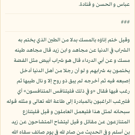
عباس و الحسن و قتادة.
###
وقيل ختم إناؤه بالمسك بدلا من الطين الذي يختم به
الشراب في الدنيا عن مجاهد و ابن زيد قال مجاهد طينه
مسك و عن أبي الدرداء قال هو شراب أبيض مثل الفضة
يختمون به شرابهم و لو أن رجلا من أهل الدنيا أدخل
إصبعه فيه ثم أخرجه لم يبق ذو روح إلا و نال طيبها ثم
رغب فيها فقال «و في ذلك فليتنافس المتنافسون» أي
فليرغب الراغبون بالمبادرة إلى طاعة الله تعالى و مثله قوله
سبحانه لمثل هذا فليعمل العاملون و قيل فليتنازع
المتنازعون عن مقاتل و قيل ليتشاح المتشاحون عن زيد
بن أسلم و في الحديث من صام لله في يوم صائف سقاه الله