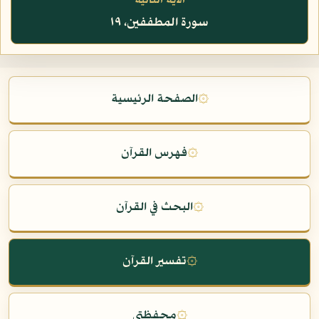
الآية التالية
سورة المطففين، ١٩
۞
الصفحة الرئيسية
۞
فهرس القرآن
۞
البحث في القرآن
۞
تفسير القرآن
۞
محفظتي