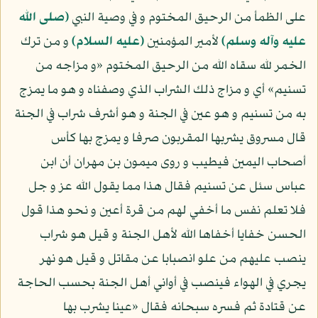
على الظمأ من الرحيق المختوم و في وصية النبي
(صلى الله
عليه وآله وسلم)
لأمير المؤمنين
(عليه السلام)
و من ترك
الخمر لله سقاه الله من الرحيق المختوم «و مزاجه من
تسنيم» أي و مزاج ذلك الشراب الذي وصفناه و هو ما يمزج
به من تسنيم و هو عين في الجنة و هو أشرف شراب في الجنة
قال مسروق يشربها المقربون صرفا و يمزج بها كأس
أصحاب اليمين فيطيب و روى ميمون بن مهران أن ابن
عباس سئل عن تسنيم فقال هذا مما يقول الله عز و جل
فلا تعلم نفس ما أخفي لهم من قرة أعين و نحو هذا قول
الحسن خفايا أخفاها الله لأهل الجنة و قيل هو شراب
ينصب عليهم من علو انصبابا عن مقاتل و قيل هو نهر
يجري في الهواء فينصب في أواني أهل الجنة بحسب الحاجة
عن قتادة ثم فسره سبحانه فقال «عينا يشرب بها