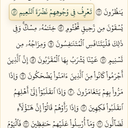
يَنظُرُونَ ٢٣
تَعۡرِفُ فِي وُجُوهِهِمۡ نَضۡرَةَ ٱلنَّعِيمِ ٢٤
يُسۡقَوۡنَ مِن رَّحِيقٖ مَّخۡتُومٍ ٢٥
خِتَٰمُهُۥ مِسۡكٞۚ وَفِي
ذَٰلِكَ فَلۡيَتَنَافَسِ ٱلۡمُتَنَٰفِسُونَ ٢٦
وَمِزَاجُهُۥ مِن
تَسۡنِيمٍ ٢٧
عَيۡنٗا يَشۡرَبُ بِهَا ٱلۡمُقَرَّبُونَ ٢٨
إِنَّ ٱلَّذِينَ
أَجۡرَمُواْ كَانُواْ مِنَ ٱلَّذِينَ ءَامَنُواْ يَضۡحَكُونَ ٢٩
وَإِذَا
مَرُّواْ بِهِمۡ يَتَغَامَزُونَ ٣٠
وَإِذَا ٱنقَلَبُوٓاْ إِلَىٰٓ أَهۡلِهِمُ
ٱنقَلَبُواْ فَكِهِينَ ٣١
وَإِذَا رَأَوۡهُمۡ قَالُوٓاْ إِنَّ هَٰٓؤُلَآءِ
لَضَآلُّونَ ٣٢
وَمَآ أُرۡسِلُواْ عَلَيۡهِمۡ حَٰفِظِينَ ٣٣
فَٱلۡيَوۡمَ