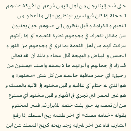
حتى قدم إلينا رجل من أهل اليمن فزعم أن الأريكة عندهم
الحجلة إذا كان فيها سرير «ينظرون» إلى ما أعطوا من
النعيم و الكرامة و قيل ينظرون إلى عدوهم حين يعذبون
عن مقاتل «تعرف في وجوههم نضرة النعيم» أي إذا رأيتهم
عرفت أنهم من أهل النعمة بما ترى في وجوههم من النور و
الحسن و البياض و البهجة قال عطاء و ذلك أن الله تعالى
قد زاد في جمالهم و ألوانهم ما لا يصفه واصف «يسقون من
رحيق» أي خمر صافية خالصة من كل غش «مختوم» و
هو الذي له ختام أي عاقبة و قيل مختوم في الآنية بالمسك و
هو غير الخمر التي تجري في الأنهار و قيل مختوم أي ممنوع
من أن تمسه يد حتى يفك ختمه للأبرار ثم فسر المختوم
بقوله «ختامه مسك» أي آخر طعمه ريح المسك إذا رفع
الشارب فاه عن آخر شرابه وجد ريحه كريح المسك عن ابن