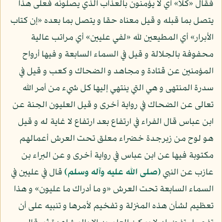
فقال «كلا» أي لا يؤمنون بالعذاب الذي يصلونه فعلى هذا
يتصل بما قبله و قيل معناه حقا و يتصل بما بعده «إن كتاب
الأبرار» أي المطيعين لله «لفي عليين» أي مراتب عالية
محفوفة بالجلالة و قيل في السماء السابعة و فيها أرواح
المؤمنين عن قتادة و مجاهد و الضحاك و كعب و قيل في
سدرة المنتهى و هي التي ينتهي إليها كل شيء من أمر الله
تعالى عن الضحاك في رواية أخرى و قيل العليون الجنة عن
ابن عباس قال الفراء في ارتفاع بعد ارتفاع لا غاية له و قيل
هو لوح من زبرجدة خضراء معلق تحت العرش أعمالهم
مكتوبة فيها عن ابن عباس في رواية أخرى و عن البراء بن
عازب عن النبي
(صلى الله عليه وآله وسلم)
قال في عليين في
السماء السابعة تحت العرش «و ما أدراك ما عليون» و هذا
تعظيم لشأن هذه المنزلة و تفخيم لأمرها و تنبيه على أن