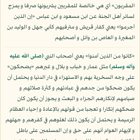
المقربون» أي هي خالصة للمقربين يشربونها صرفا و يمزج
لسائر أهل الجنة عن ابن مسعود و ابن عباس «إن الذين
أجرموا» يعني كفار قريش و مترفيهم كأبي جهل و الوليد بن
المغيرة و العاص بن وائل و أصحابهم
«كانوا من الذين آمنوا» يعني أصحاب النبي
(صلى الله عليه
وآله وسلم)
مثل عمار و خباب و بلال و غيرهم «يضحكون»
على وجه السخرية بهم و الاستهزاء في دار الدنيا و يحتمل أن
يكون ضحكوا من جدهم في عبادتهم و كثرة صلاتهم و
صيامهم لإنكارهم الجزاء و البعث و يجوز أن يكون كان
ضحكهم إنكارا و تعجبا من قولهم بالإعادة و إحياء العظام
الرميمة و يحتمل أن يكون ذلك لغلوهم في كفرهم و جهلهم
و لإيهام العوام أنهم على حق و إن المسلمين على باطل