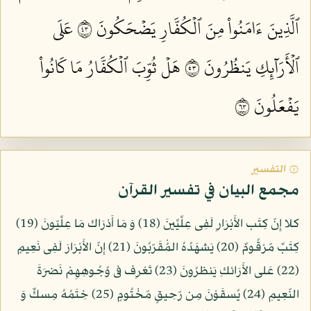
ٱلَّذِينَ ءَامَنُواْ مِنَ ٱلۡكُفَّارِ يَضۡحَكُونَ ٣٤
عَلَى
ٱلۡأَرَآئِكِ يَنظُرُونَ ٣٥
هَلۡ ثُوِّبَ ٱلۡكُفَّارُ مَا كَانُواْ
يَفۡعَلُونَ ٣٦
۞ التفسير
مجمع البيان في تفسير القرآن
كلا إِنّ كِتَب الأَبْرَارِ لَفِى عِلِّيِّينَ (18) وَ مَا أَدْرَاك مَا عِلِّيّونَ (19)
كِتَبٌ مّرْقُومٌ (20) يَشهَدُهُ المُْقَرّبُونَ (21) إِنّ الأَبْرَارَ لَفِى نَعِيمٍ
(22) عَلى الأَرَائكِ يَنظرُونَ (23) تَعْرِف فى وُجُوهِهِمْ نَضرَةَ
النّعِيمِ (24) يُسقَوْنَ مِن رّحِيقٍ مّخْتُومٍ (25) خِتَمُهُ مِسكٌ وَ