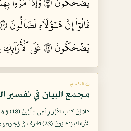
يَضۡحَكُونَ ٢٩
وَإِذَا مَرُّواْ بِهِم
قَالُوٓاْ إِنَّ هَٰٓؤُلَآءِ لَضَآلُّونَ ٣٢
يَضۡحَكُونَ ٣٤
عَلَى ٱلۡأَرَآئِكِ 
۞ التفسير
مجمع البيان في تفسير ال