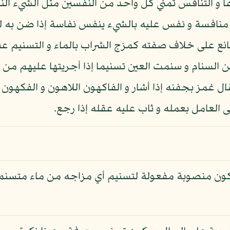
 و التنافس تمني كل واحد من النفسين مثل الشيء الن
ه منافسة و نفس عليه بالشيء ينفس نفاسة إذا ضن به ل
ئع على خلاف صفته كمزج الشراب بالماء و التسنيم ع
السنام و سنمت العين تسنيما إذا أجريتها عليهم من ف
ال غمز بجفنه إذا أشار و الفاكهون اللاهون و الفكهون 
العامل بعمله و ثاب عليه عقله إذا رجع.
كون منصوبة مفعولة لتسنيم أي مزاجه من ماء متسنم عي