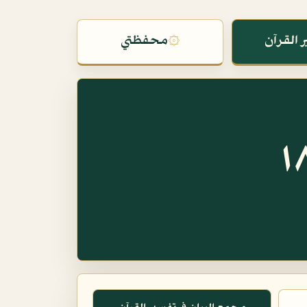
 القرآن
۞
محفظتي