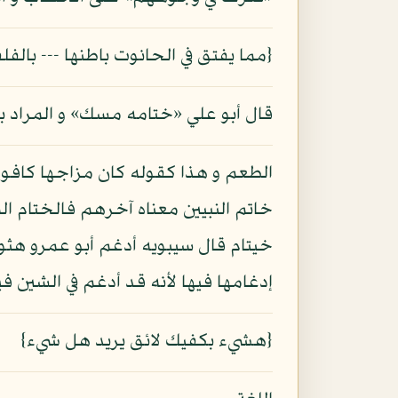
{مما يفتق في الحانوت باطنها --- بالف
قال أبو علي «ختامه مسك» و المراد به
الطعم و هذا كقوله كان مزاجها كافورا
خاتم النبيين معناه آخرهم فالختام الم
خيتام قال سيبويه أدغم أبو عمرو هثوب 
إدغامها فيها لأنه قد أدغم في الشين ف
{هشيء بكفيك لائق يريد هل شيء}