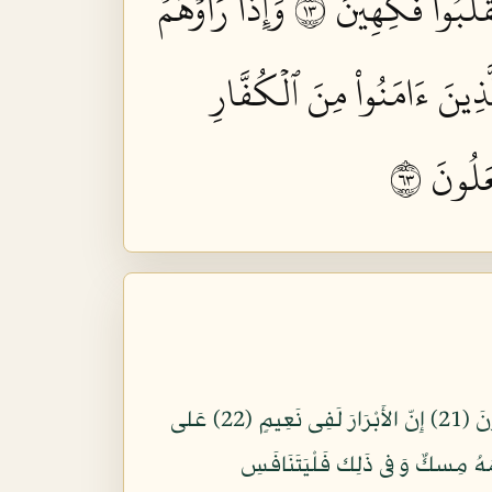
قَلَبُواْ فَكِهِينَ ٣١
وَإِذَا رَأَوۡهُمۡ
لَّذِينَ ءَامَنُواْ مِنَ ٱلۡكُفَّارِ
لُونَ ٣٦
كلا إِنّ كِتَب الأَبْرَارِ لَفِى عِلِّيِّينَ (18) وَ مَا أَدْرَاك مَا عِلِّيّونَ (19) كِتَبٌ مّرْقُومٌ (20) يَشهَدُهُ المُْقَرّبُونَ (21) إِنّ الأَبْرَارَ لَفِى نَعِيمٍ (22) عَلى
) تَعْرِف فى وُجُوهِهِمْ نَضرَةَ النّعِيمِ (24) يُسقَوْنَ مِن رّحِيقٍ مّخْتُومٍ (25) خِتَمُهُ مِسكٌ وَ فى ذَلِك فَلْيَتَنَافَسِ