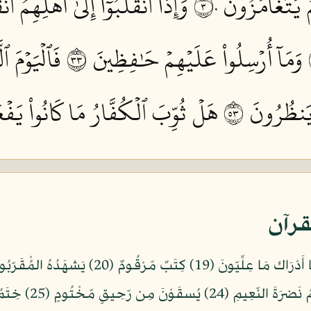
ۡ يَتَغَامَزُونَ ٣٠
وَإِذَا ٱنقَلَبُوٓاْ إِلَىٰٓ أَهۡلِهِمُ ٱن
وَمَآ أُرۡسِلُواْ عَلَيۡهِمۡ حَٰفِظِينَ ٣٣
فَٱلۡيَوۡمَ ٱ
يَنظُرُونَ ٣٥
هَلۡ ثُوِّبَ ٱلۡكُفَّارُ مَا كَانُواْ يَفۡعَ
قرآن
الأَرَائكِ يَنظرُونَ (23