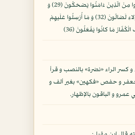
الْمُتَنَفِسونَ (26) وَ مِزَاجُهُ مِن تَسنِيمٍ (27) عَيْناً يَشرَب بهَا الْمُقَرّبُونَ (28) إِنّ الّذِينَ أَجْرَمُوا كانُوا مِنَ الّذِينَ ءَامَنُوا يَضحَكُونَ (29) وَ
إِذَا مَرّوا بهِمْ يَتَغَامَزُونَ (30) وَ إِذَا انقَلَبُوا إِلى أَهْلِهِمُ انقَلَبُوا فَكِهِينَ (31) وَ إِذَا رَأَوْهُمْ قَالُوا إِنّ هَؤُلاءِ لَضالّونَ (32) وَ مَا أُرْسِلُوا عَلَيهِمْ
 و كسر الراء «نضرة» بالنصب و قرأ
 جعفر و حفص «فكهين» بغير ألف و
 عمرو و الباقون بالإظهار.
ه قال ابن مقبل: