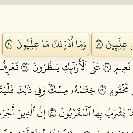
عِلِّيِّينَ ١٨
وَمَآ أَدۡرَىٰكَ مَا عِلِّيُّونَ ١٩
 نَعِيمٍ ٢٢
عَلَى ٱلۡأَرَآئِكِ يَنظُرُونَ ٢٣
تَعۡرِفُ
َخۡتُومٍ ٢٥
خِتَٰمُهُۥ مِسۡكٞۚ وَفِي ذَٰلِكَ فَلۡيَتَ
ا يَشۡرَبُ بِهَا ٱلۡمُقَرَّبُونَ ٢٨
إِنَّ ٱلَّذِينَ أَجۡرَم