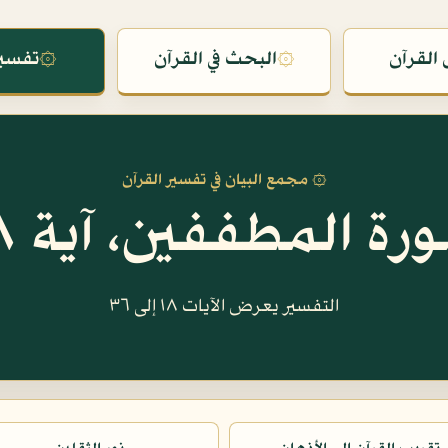
القرآن
۞
البحث في القرآن
۞
تفسير
۞ مجمع البيان في تفسير القرآن
رة المطففين، آية ١٨
التفسير يعرض الآيات ١٨ إلى ٣٦