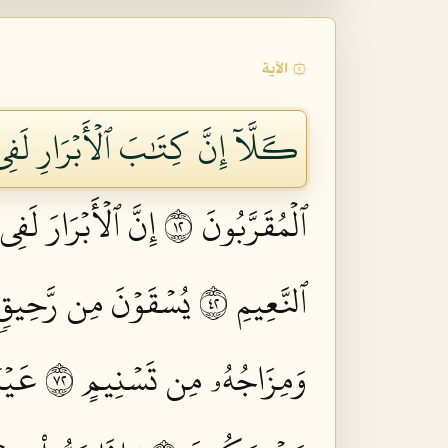
۞ الآية
كـَلَّآ إِنَّ كِتَٰبَ ٱلۡأَبۡرَارِ لَفِي 
ٱلۡمُقَرَّبُونَ ٢١
إِنَّ ٱلۡأَبۡرَارَ لَفِي
ٱلنَّعِيمِ ٢٤
يُسۡقَوۡنَ مِن رَّحِيقٖ مّ
وَمِزَاجُهُۥ مِن تَسۡنِيمٍ ٢٧
عَيۡنٗ