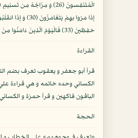
حَفِظِينَ (33) فَالْيَوْمَ الّذِينَ ءَامَنُوا مِنَ الْكُفّارِ يَضحَكُونَ (34) عَلى الأَرَائكِ يَنظرُونَ (35) هَلْ ثُوِّب الْكُفّارُ مَا كانُوا يَفْعَلُونَ (36)
القراءة
قرأ أبو جعفر و يعقوب تعرف بضم التاء 
الكسائي وحده خاتمه و هي قراءة عل
الباقون فاكهين و قرأ حمزة و الكسائي ه
الحجة
«تعرف في وجوههم» على الخطاب و المعن