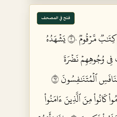
فتح في المصحف
كِتَٰبٞ مَّرۡقُومٞ ٢٠
يَشۡهَدُهُ
 فِي وُجُوهِهِمۡ نَضۡرَةَ
نَافَسِ ٱلۡمُتَنَٰفِسُونَ ٢٦
ُواْ كَانُواْ مِنَ ٱلَّذِينَ ءَامَنُواْ