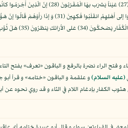
و فتح الراء نضرة بالرفع و الباقون «تعرف» بفتح التاء
ي
(عليه السلام)
و علقمة و الباقون «ختامه» و قرأ أبو
ثوب الكفار بإدغام اللام في الثاء و قد روي نحوه عن أبي
ى في القراءتين سواء و قال أبو عبيدة ختامه أي عاقبت