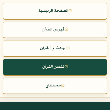
۞
الصفحة الرئيسية
۞
فهرس القرآن
۞
البحث في القرآن
۞
تفسير القرآن
۞
محفظتي