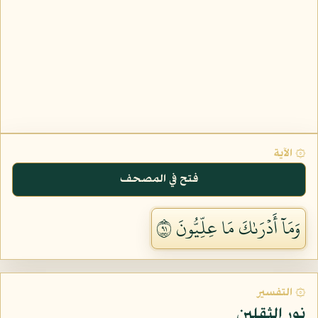
۞ الآية
فتح في المصحف
وَمَآ أَدۡرَىٰكَ مَا عِلِّيُّونَ ١٩
۞ التفسير
نور الثقلين