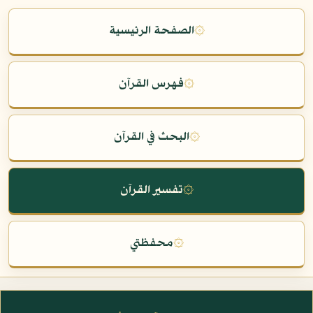
۞
الصفحة الرئيسية
۞
فهرس القرآن
۞
البحث في القرآن
۞
تفسير القرآن
۞
محفظتي