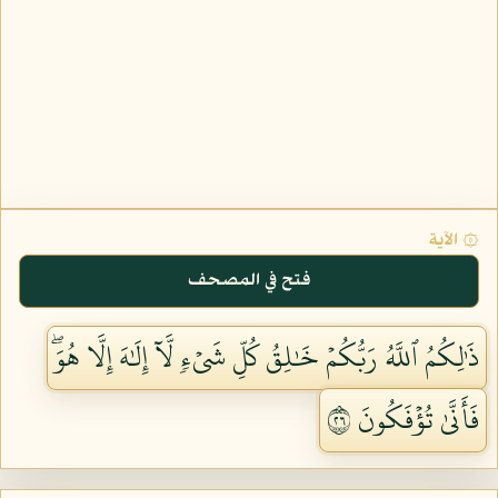
۞ الآية
فتح في المصحف
ذَٰلِكُمُ ٱللَّهُ رَبُّكُمۡ خَٰلِقُ كُلِّ شَيۡءٖ لَّآ إِلَٰهَ إِلَّا هُوَۖ
فَأَنَّىٰ تُؤۡفَكُونَ ٦٢