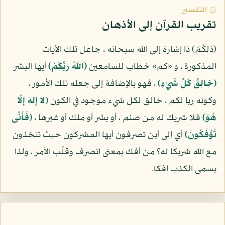
۞ التفسير
تقريب القرآن إلى الأذهان
(ذلِكُمُ) ذا إشارة إلى الله سبحانه ، جاعل تلك الآيات
المذكورة ، و «كم» خطاب للسامعين
(اللهُ رَبُّكُمْ)
أيها البشر
(خالِقُ كُلِّ شَيْءٍ)
، فهو بالإضافة إلى جعله تلك الأمور ،
وكونه ربا لكم ، خالق لكل شيء موجود في الكون
(لا إِلهَ إِلَّا
هُوَ)
فلا شريك له من صنم ، أو بشر أو ملك أو غيرها ،
(فَأَنَّى
تُؤْفَكُونَ)
أي إلى أين تصرفون أيها المشركون حيث تتخذون
مع الله شريكا له؟ من أفك بمعنى انصرف وقلّب الأمر ، ولذا
يسمى الكذب إفكا.