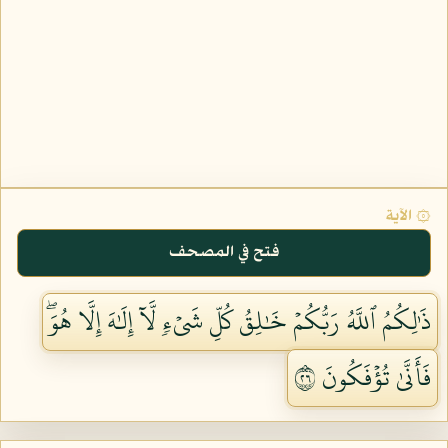
۞ الآية
فتح في المصحف
ذَٰلِكُمُ ٱللَّهُ رَبُّكُمۡ خَٰلِقُ كُلِّ شَيۡءٖ لَّآ إِلَٰهَ إِلَّا هُوَۖ
فَأَنَّىٰ تُؤۡفَكُونَ ٦٢