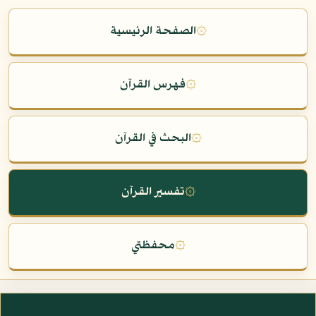
۞
الصفحة الرئيسية
۞
فهرس القرآن
۞
البحث في القرآن
۞
تفسير القرآن
۞
محفظتي