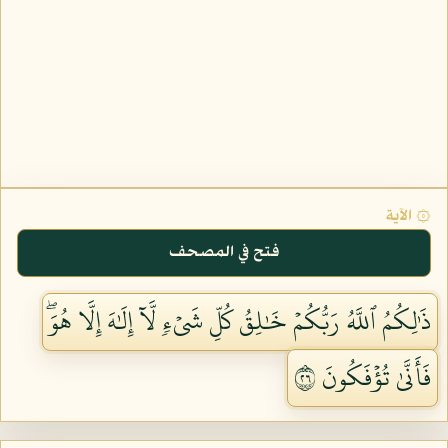
۞ الآية
فتح في المصحف
ذَٰلِكُمُ ٱللَّهُ رَبُّكُمۡ خَٰلِقُ كُلِّ شَيۡءٖ لَّآ إِلَٰهَ إِلَّا هُوَۖ
فَأَنَّىٰ تُؤۡفَكُونَ ٦٢