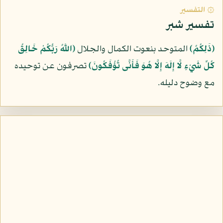
۞ التفسير
تفسير شبر
﴿ذَلِكُمُ﴾
المتوحد بنعوت الكمال والجلال
﴿اللَّهُ رَبُّكُمْ خَالِقُ
كُلِّ شَيْءٍ لَّا إِلَهَ إِلَّا هُوَ فَأَنَّى تُؤْفَكُونَ﴾
تصرفون عن توحيده
مع وضوح دليله.