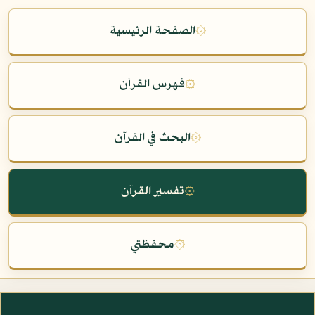
۞
الصفحة الرئيسية
۞
فهرس القرآن
۞
البحث في القرآن
۞
تفسير القرآن
۞
محفظتي