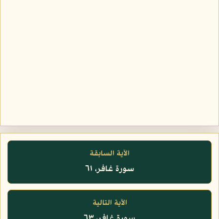
الآية السابقة
سورة غافر، ٦١
الآية التالية
سورة غافر، ٦٣