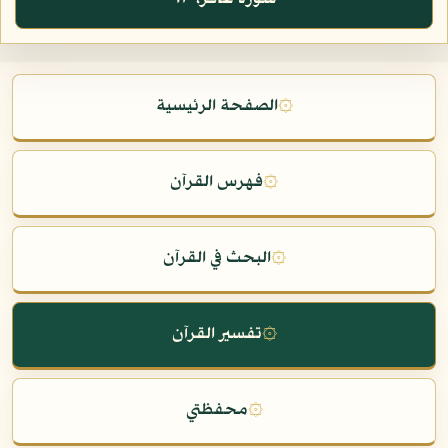
۞
الصفحة الرئيسية
۞
فهرس القرآن
۞
البحث في القرآن
۞
تفسير القرآن
۞
محفظتي