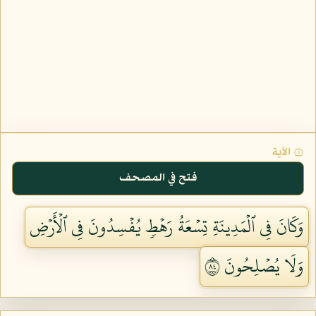
۞ الآية
فتح في المصحف
وَكَانَ فِي ٱلۡمَدِينَةِ تِسۡعَةُ رَهۡطٖ يُفۡسِدُونَ فِي ٱلۡأَرۡضِ
وَلَا يُصۡلِحُونَ ٤٨