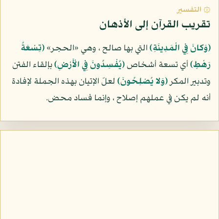
۞ التفسير
تقريب القرآن إلى الأذهان
(وَكانَ فِي الْمَدِينَةِ)
التي بها صالح ، وهي «الحجر»
(تِسْعَةُ
رَهْطٍ)
أي تسعة أشخاص
(يُفْسِدُونَ فِي الْأَرْضِ)
بإلقاء الفتن
وتدبير المكر
(وَلا يُصْلِحُونَ)
لعلّ الإتيان بهذه الجملة لإفادة
أنه لم يكن في عملهم إصلاح ، وإنما فساد محض.