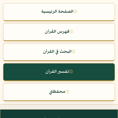
۞
الصفحة الرئيسية
۞
فهرس القرآن
۞
البحث في القرآن
۞
تفسير القرآن
۞
محفظتي