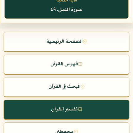
الآية التالية
سورة النمل، ٤٩
۞
الصفحة الرئيسية
۞
فهرس القرآن
۞
البحث في القرآن
۞
تفسير القرآن
۞
محفظتي