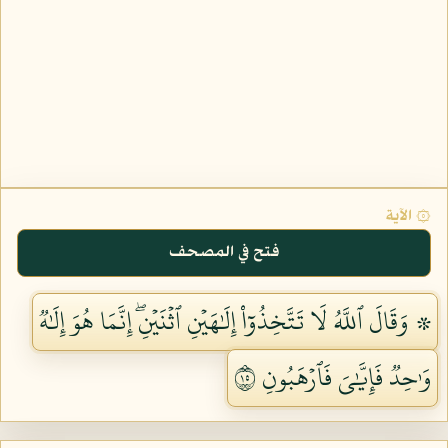
۞ الآية
فتح في المصحف
۞ وَقَالَ ٱللَّهُ لَا تَتَّخِذُوٓاْ إِلَٰهَيۡنِ ٱثۡنَيۡنِۖ إِنَّمَا هُوَ إِلَٰهٞ
وَٰحِدٞ فَإِيَّٰيَ فَٱرۡهَبُونِ ٥١