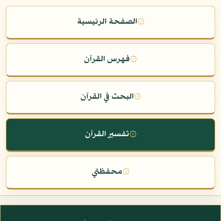
۞
الصفحة الرئيسية
۞
فهرس القرآن
۞
البحث في القرآن
۞
تفسير القرآن
۞
محفظتي