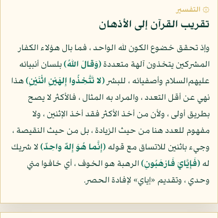
۞ التفسير
تقريب القرآن إلى الأذهان
وإذ تحقق خضوع الكون لله الواحد ، فما بال هؤلاء الكفار
المشركين يتخذون آلهة متعددة
(وَقالَ اللهُ)
بلسان أنبيائه
عليهم‌السلام وأصفيائه ، للبشر
(لا تَتَّخِذُوا إِلهَيْنِ اثْنَيْنِ)
هذا
نهي عن أقل التعدد ، والمراد به المثال ، فالأكثر لا يصح
بطريق أولى ، ولأن من أخذ الأكثر فقد أخذ الإثنين ، ولا
مفهوم للعدد هنا من حيث الزيادة ، بل من حيث النقيصة ،
وجيء باثنين للاتساق مع قوله
(إِنَّما هُوَ إِلهٌ واحِدٌ)
لا شريك
له
(فَإِيَّايَ فَارْهَبُونِ)
الرهبة هو الخوف ، أي خافوا مني
وحدي ، وتقديم «إياي» لإفادة الحصر.