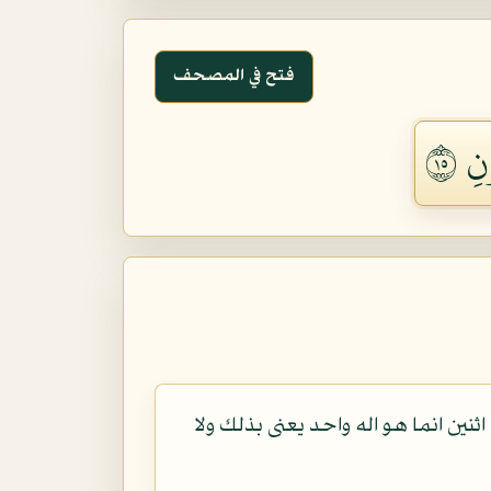
فتح في المصحف
ِ ٥١
ثنين انما هو اله واحد يعنى بذلك ولا