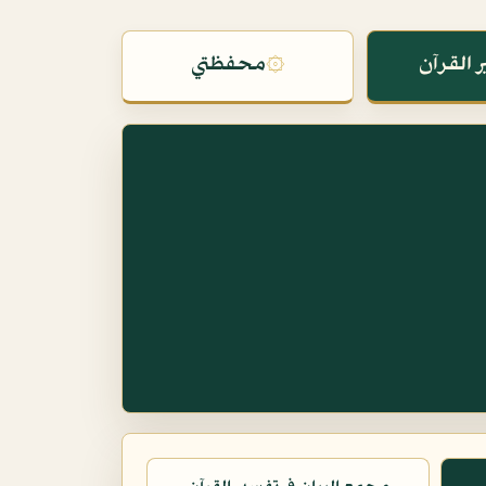
 القرآن
۞
محفظتي