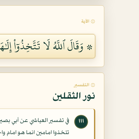
۞ الآية
۞ وَقَالَ ٱللَّهُ لَا تَتَّخِذُوٓاْ إِلَٰهَيۡ
۞ التفسير
نور الثقلين
في تفسير العياشي عن أبي بصير ق
١١١
تتخذوا امامين انما هو امام وا