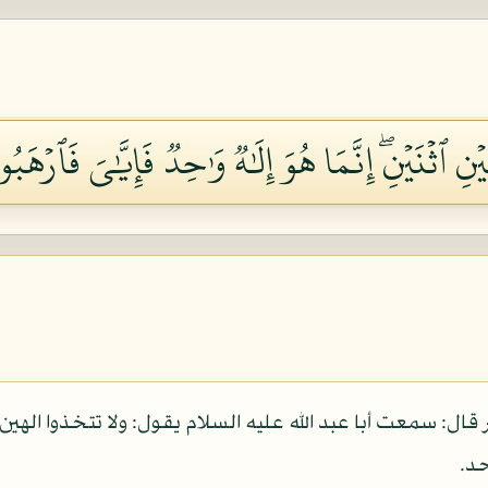
نِ ٱثۡنَيۡنِۖ إِنَّمَا هُوَ إِلَٰهٞ وَٰحِدٞ فَإِيَّٰيَ فَٱرۡهَبُون
ال: سمعت أبا عبد الله عليه السلام يقول: ولا تتخذوا الهين ا
حد.