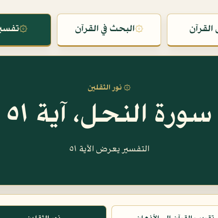
القرآن
۞
البحث في القرآن
۞
تفسير
۞ نور الثقلين
سورة النحل، آية ٥١
التفسير يعرض الآية ٥١