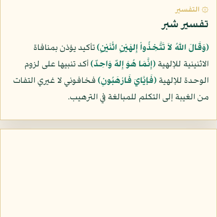
۞ التفسير
تفسير شبر
﴿وَقَالَ اللّهُ لاَ تَتَّخِذُواْ إِلهَيْنِ اثْنَيْنِ﴾
تأكيد يؤذن بمنافاة
الاثنينية للإلهية
﴿إِنَّمَا هُوَ إِلهٌ وَاحِدٌ﴾
أكد تنبيها على لزوم
الوحدة للإلهية
﴿فَإيَّايَ فَارْهَبُونِ﴾
فخافوني لا غيري التفات
من الغيبة إلى التكلم للمبالغة في الترهيب.