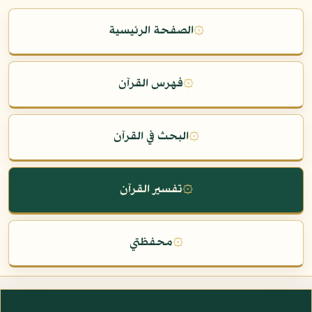
۞
الصفحة الرئيسية
۞
فهرس القرآن
۞
البحث في القرآن
۞
تفسير القرآن
۞
محفظتي