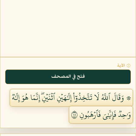
۞ الآية
فتح في المصحف
۞ وَقَالَ ٱللَّهُ لَا تَتَّخِذُوٓاْ إِلَٰهَيۡنِ ٱثۡنَيۡنِۖ إِنَّمَا هُوَ إِلَٰهٞ
وَٰحِدٞ فَإِيَّٰيَ فَٱرۡهَبُونِ ٥١