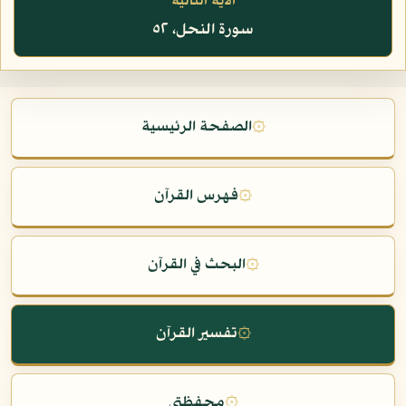
الآية التالية
سورة النحل، ٥٢
۞
الصفحة الرئيسية
۞
فهرس القرآن
۞
البحث في القرآن
۞
تفسير القرآن
۞
محفظتي