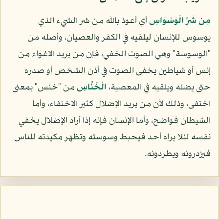
مِن شَرِّ الْوَسْوَاسِ
أي أعوذ بالله من شر الشيء الذي
يوسوس للإنسان ليلقيه في الكفر والعصيان، وأصله من
"الوسوسة" وهي الصوت الخفي، فإن من يريد الإغواء من
إنس أو شياطين يخفى الصوت في أذن الشخص أو صدره
حتى يضله ويلقيه في المعصية،
الْخَنَّاسِ
من "خنس" بمعنى
اختفى، وذلك لأن من يريد الإضلال كثير الاختفاء، وأما
الشيطان فواضح، وأما الإنسان فإنه إذا أراد الإضلال يخفي
نفسه لئلا يراه أحد فيحبط وسوسته وتظهر مكيدته للناس
فيزدرونه ويطردونه.