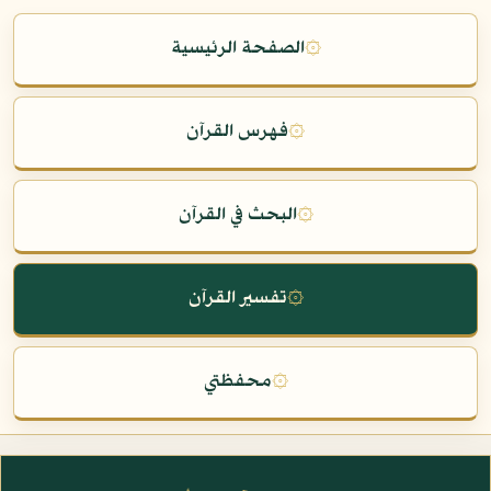
۞
الصفحة الرئيسية
۞
فهرس القرآن
۞
البحث في القرآن
۞
تفسير القرآن
۞
محفظتي