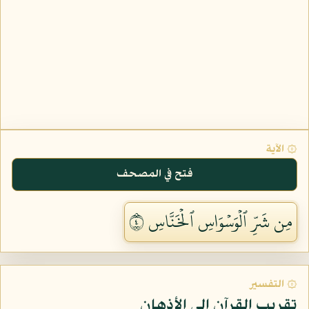
۞ الآية
فتح في المصحف
مِن شَرِّ ٱلۡوَسۡوَاسِ ٱلۡخَنَّاسِ ٤
۞ التفسير
تقريب القرآن إلى الأذهان