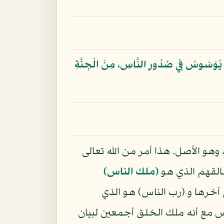
 يُوَسْوِسُ فِي صُدُورِ النَّاسِ، مِنَ الْجِنَّةِ
وهو الأصل. هذا أمر من الله تعالى
لقهم الذي هو
(ملك الناس)
 آخرها و (رب الناس) هو الذي
س مع أنه ملك الخلق أجمعين لبيان