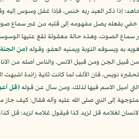
اهد: إذا ذكر العبد ربه خنس، فإذا غفل وسوس إليه و
ام خفي بفعله يصل مفهومه إلى قلبه من غير سماع صوت
 سماع الصوت، وهذه حالة معقولة تقع عليها الوسوسة 
يه به ويسوفه التوبة ويمنيه العفو. وقوله
(من الجنة 
ن من قبيل الجن ومن قبيل الانس. والناس أصله من الان
 تحقيره نويس، فان الألف لما كانت ثانية زائدة اشبهت 
التي أميل الاسم فيها لذلك، ومن سأل عن قوله
(قل أعو
متوجهة إلى النبي صلى الله عليه وآله فقال: كيف جاز من 
لانسان لغلامه قل لزيد كذا فيقول غلامه لزيد: قل كذا