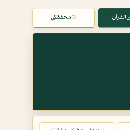
 القرآن
۞
محفظتي