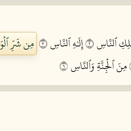
لِكِ ٱلنَّاسِ ٢
إِلَٰهِ ٱلنَّاسِ ٣
مِن شَرِّ ٱلۡوَ
مِنَ ٱلۡجِنَّةِ وَٱلنَّاسِ ٦