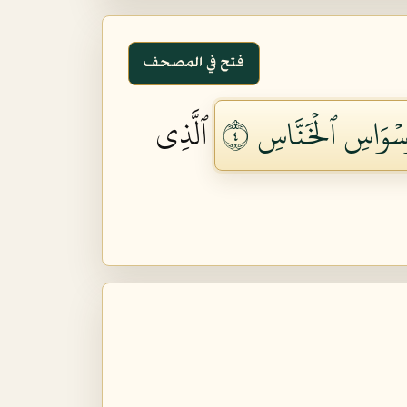
فتح في المصحف
سۡوَاسِ ٱلۡخَنَّاسِ ٤
ٱلَّذِي