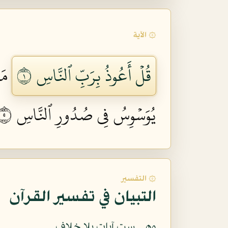
۞ الآية
قُلۡ أَعُوذُ بِرَبِّ ٱلنَّاسِ ١
مَ
يُوَسۡوِسُ فِي صُدُورِ ٱلنَّاسِ ٥
۞ التفسير
التبيان في تفسير القرآن
وهي ست آيات بلا خلاف