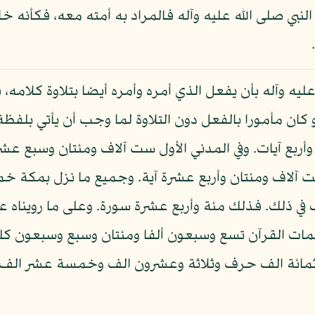
النبي صلى الله عليه وآله فالمراد به أمته معه، فكأنه 
له عليه وآله بأن يفعل الذي أمره وأمره أيضا بتلاوة كلام
 كان مأمورا بالفعل دون التلاوة لما وجب أن يأتي بلفظ
أربع آيات. وفي المدني الأول ست آلاف ومئتان وسبع عشرة
ست آلاف ومئتان وأربع عشرة آية. وجميع ما نزل بمكة خ
في ذلك. فذلك مئة وأربع عشرة سورة. وعلى ما رويناه
مات القرآن تسع وسبعون ألفا ومئتان وسبع وسبعون كلم
اثمائة الف حرف وثلاثة وعشرون الف وخمسة عشر الف