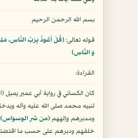
بسم الله الرحمن الرحيم
قوله تعالى:
﴿قُلْ أَعُوذُ بِرَبِّ النَّاسِ، مَل
وَ النَّاسِ﴾
القراءة:
كان الكسائي في رواية أبي عمير يميل (
لنبيه محمد صلى الله عليه وآله ويدخ
ومدبرهم وإلههم
(من شر الوسواس)
و
خلقهم ودبرهم على حسب ما اقتضته