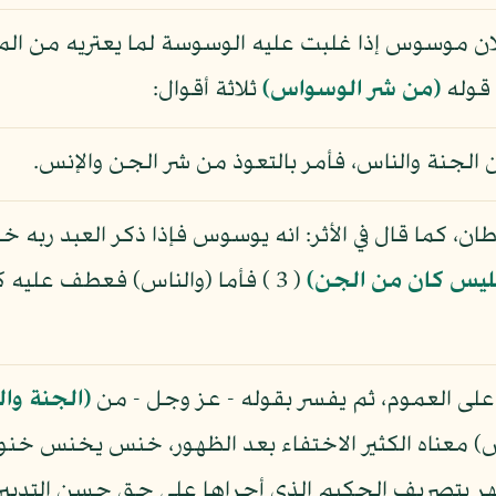
ان موسوس إذا غلبت عليه الوسوسة لما يعتريه من ا
قوله
(من شر الوسواس)
ثلاثة أقوال:
الجنة والناس، فأمر بالتعوذ من شر الجن والإنس.
ن، كما قال في الأثر: انه يوسوس فإذا ذكر العبد ربه
إبليس كان من الجن)
( 3 ) فأما (والناس) فعطف عليه
لى العموم، ثم يفسر بقوله - عز وجل - من
(الجنة وا
) معناه الكثير الاختفاء بعد الظهور، خنس يخنس خنو
ا تظهر بتصريف الحكيم الذي أجراها على حق حسن التدبير