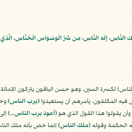
ِكِ النَّاسِ، إِلَهِ النَّاسِ، مِن شَرِّ الْوَسْوَاسِ الْخَنَّاسِ، الَّذِي
الناس) لكسرة السين، وهو حسن الباقون يتركون الإمالة، 
ل فيه المكلفون، يأمرهم أن يستعيذوا
(برب الناس)
وخا
أن يقولوا هذا القول الذي هو
(أعوذ برب الناس...)
إلى
 الحكمة وقوله
(ملك الناس)
إنما خص بأنه ملك النا