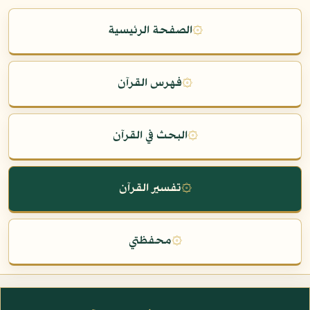
۞
الصفحة الرئيسية
۞
فهرس القرآن
۞
البحث في القرآن
۞
تفسير القرآن
۞
محفظتي