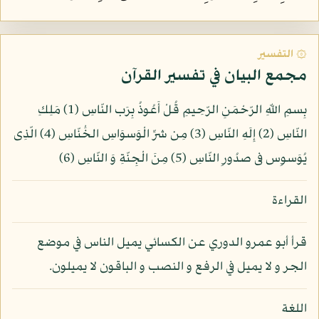
۞ التفسير
مجمع البيان في تفسير القرآن
بِسمِ اللّهِ الرّحْمَنِ الرّحِيمِ قُلْ أَعُوذُ بِرَب النّاسِ (1) مَلِكِ
النّاسِ (2) إِلَهِ النّاسِ (3) مِن شرِّ الْوَسوَاسِ الخَْنّاسِ (4) الّذِى
يُوَسوِس فى صدُورِ النّاسِ (5) مِنَ الْجِنّةِ وَ النّاسِ (6)
القراءة
قرأ أبو عمرو الدوري عن الكسائي يميل الناس في موضع
الجر و لا يميل في الرفع و النصب و الباقون لا يميلون.
اللغة