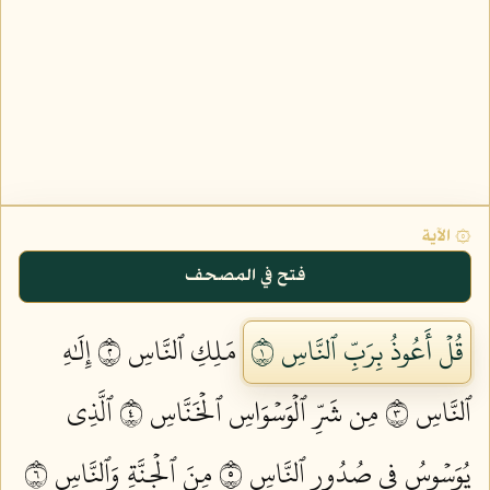
۞ الآية
فتح في المصحف
قُلۡ أَعُوذُ بِرَبِّ ٱلنَّاسِ ١
مَلِكِ ٱلنَّاسِ ٢
إِلَٰهِ
ٱلنَّاسِ ٣
مِن شَرِّ ٱلۡوَسۡوَاسِ ٱلۡخَنَّاسِ ٤
ٱلَّذِي
يُوَسۡوِسُ فِي صُدُورِ ٱلنَّاسِ ٥
مِنَ ٱلۡجِنَّةِ وَٱلنَّاسِ ٦