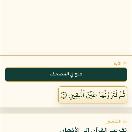
۞ الآية
فتح في المصحف
ثُمَّ لَتَرَوُنَّهَا عَيۡنَ ٱلۡيَقِينِ ٧
۞ التفسير
تقريب القرآن إلى الأذهان