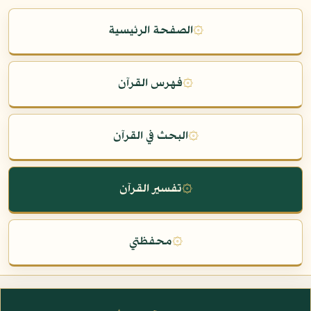
۞
الصفحة الرئيسية
۞
فهرس القرآن
۞
البحث في القرآن
۞
تفسير القرآن
۞
محفظتي