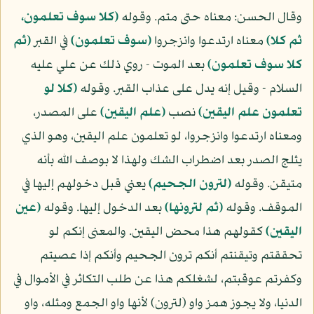
وقال الحسن: معناه حتى متم. وقوله
(كلا سوف تعلمون،
ثم كلا)
معناه ارتدعوا وانزجروا
(سوف تعلمون)
في القبر
(ثم
كلا سوف تعلمون)
بعد الموت - روي ذلك عن علي عليه
السلام - وقيل إنه يدل على عذاب القبر. وقوله
(كلا لو
تعلمون علم اليقين)
نصب
(علم اليقين)
على المصدر،
ومعناه ارتدعوا وانزجروا، لو تعلمون علم اليقين، وهو الذي
يثلج الصدر بعد اضطراب الشك ولهذا لا بوصف الله بأنه
متيقن. وقوله
(لترون الجحيم)
يعني قبل دخولهم إليها في
الموقف. وقوله
(ثم لترونها)
بعد الدخول إليها. وقوله
(عين
اليقين)
كقولهم هذا محض اليقين. والمعنى إنكم لو
تحققتم وتيقنتم أنكم ترون الجحيم وأنكم إذا عصيتم
وكفرتم عوقبتم، لشغلكم هذا عن طلب التكاثر في الأموال في
الدنيا، ولا يجوز همز واو (لترون) لأنها واو الجمع ومثله، واو