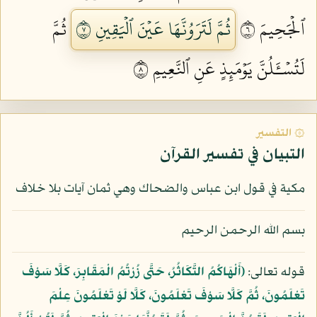
ٱلۡجَحِيمَ ٦
ثُمَّ لَتَرَوُنَّهَا عَيۡنَ ٱلۡيَقِينِ ٧
ثُمَّ
لَتُسۡـَٔلُنَّ يَوۡمَئِذٍ عَنِ ٱلنَّعِيمِ ٨
۞ التفسير
التبيان في تفسير القرآن
مكية في قول ابن عباس والضحاك وهي ثمان آيات بلا خلاف
بسم الله الرحمن الرحيم
قوله تعالى:
﴿أَلْهَاكُمُ التَّكَاثُرُ، حَتَّى زُرْتُمُ الْمَقَابِرَ، كَلَّا سَوْفَ
تَعْلَمُونَ، ثُمَّ كَلَّا سَوْفَ تَعْلَمُونَ، كَلَّا لَوْ تَعْلَمُونَ عِلْمَ