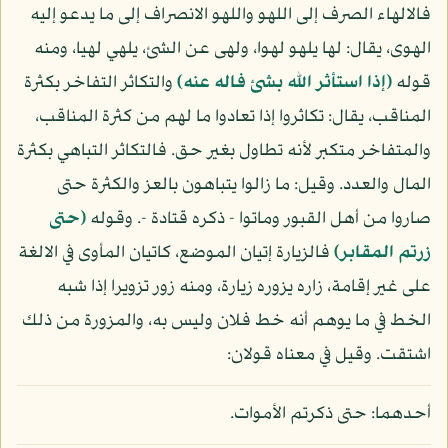
فالالهاء الصرف إلى اللهو واللهو الانصراف إلى ما يدعو إليه
الهوى، يقال: لها يلهو لهوا، ولهى عن الشئ، يلهي لهيا، ومنه
قوله
(إذا استأثر الله بشئ فاله عنه)
والتكاثر التفاخر بكثرة
المناقب، يقال: تكاثروا إذا تعادوا ما لهم من كثرة المناقب،
والمتفاخر متكبر لأنه تطاول بغير حق. فالتكاثر التباهي بكثرة
المال والعدد. وقيل: ما زالوا يتباهون بالعز والكثرة حتى
صاروا من أهل القبور وماتوا - ذكره قتادة -. وقوله
(حتى
زرتم المقابر)
فالزيارة إتيان الموضع، كاتيان المأوى في الالغة
على غير إقامة، زاره يزوره زيارة، ومنه زور تزويرا إذا شبه
الخط في ما يوهم أنه خط فلان وليس به، والمزورة من ذلك
اشتقت. وقيل في معناه قولان:
أحدهما: حتى ذكرتم الأموات.