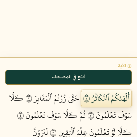
۞ الآية
فتح في المصحف
أَلۡهَىٰكُمُ ٱلتَّكَاثُرُ ١
حَتَّىٰ زُرۡتُمُ ٱلۡمَقَابِرَ ٢
كـَلَّا
سَوۡفَ تَعۡلَمُونَ ٣
ثُمَّ كـَلَّا سَوۡفَ تَعۡلَمُونَ ٤
كـَلَّا لَوۡ تَعۡلَمُونَ عِلۡمَ ٱلۡيَقِينِ ٥
لَتَرَوُنَّ