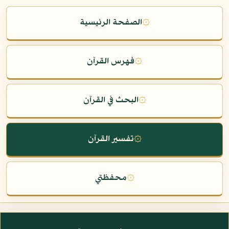
۞
الصفحة الرئيسية
۞
فهرس القرآن
۞
البحث في القرآن
۞
تفسير القرآن
۞
محفظتي