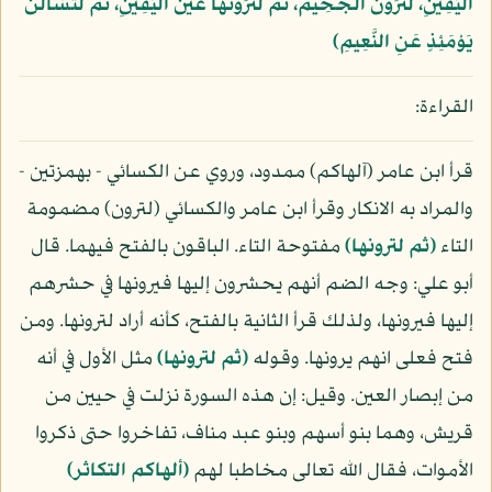
الْيَقِينِ، لَتَرَوُنَّ الْجَحِيمَ، ثُمَّ لَتَرَوُنَّهَا عَيْنَ الْيَقِينِ، ثُمَّ لَتُسْأَلُنَّ
يَوْمَئِذٍ عَنِ النَّعِيمِ﴾
القراءة:
قرأ ابن عامر (آلهاكم) ممدود، وروي عن الكسائي - بهمزتين -
والمراد به الانكار وقرأ ابن عامر والكسائي (لترون) مضمومة
التاء
(ثم لترونها)
مفتوحة التاء. الباقون بالفتح فيهما. قال
أبو علي: وجه الضم أنهم يحشرون إليها فيرونها في حشرهم
إليها فيرونها، ولذلك قرأ الثانية بالفتح، كأنه أراد لترونها. ومن
فتح فعلى انهم يرونها. وقوله
(ثم لترونها)
مثل الأول في أنه
من إبصار العين. وقيل: إن هذه السورة نزلت في حيين من
قريش، وهما بنو أسهم وبنو عبد مناف، تفاخروا حتى ذكروا
الأموات، فقال الله تعالى مخاطبا لهم
(ألهاكم التكاثر)