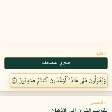
۞ الآية
فتح في المصحف
وَيَقُولُونَ مَتَىٰ هَٰذَا ٱلۡوَعۡدُ إِن كُنتُمۡ صَٰدِقِينَ ٤٨
۞ التفسير
تقريب القرآن إلى الأذهان