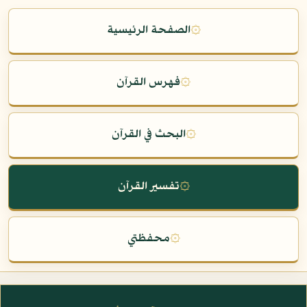
۞
الصفحة الرئيسية
۞
فهرس القرآن
۞
البحث في القرآن
۞
تفسير القرآن
۞
محفظتي