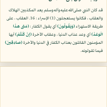
قد كان النبي صلى‌الله‌عليه‌وآله‌وسلم يعد المكذبين الهلاك
والعقاب ، فكانوا يستعجلون (1) الإسراء : 16. العقاب ، على
طريقة الاستهزاء
(وَيَقُولُونَ)
أي يقول الكفار :
(مَتى هذَا
الْوَعْدُ)
أي وعد عذاب الدنيا ، وعقاب الآخرة
(إِنْ كُنْتُمْ)
أيها
المؤمنون القائلون بعذاب الكفار في الدنيا والآخرة
(صادِقِينَ)
فيما تقولونه.