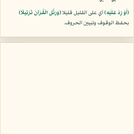
﴿أَوْ زِدْ عَلَيْهِ﴾
أي على القليل قليلا
﴿وَرَتِّلِ الْقُرْآنَ تَرْتِيلًا﴾
بحفظ الوقوف وتبيين الحروف.