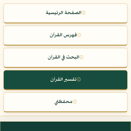
۞
الصفحة الرئيسية
۞
فهرس القرآن
۞
البحث في القرآن
۞
تفسير القرآن
۞
محفظتي