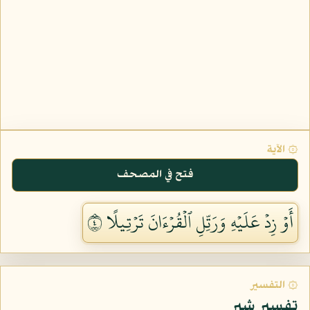
۞ الآية
فتح في المصحف
أَوۡ زِدۡ عَلَيۡهِ وَرَتِّلِ ٱلۡقُرۡءَانَ تَرۡتِيلًا ٤
۞ التفسير
تفسير شبر