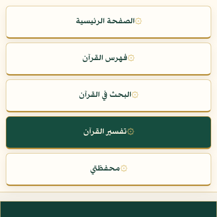
۞
الصفحة الرئيسية
۞
فهرس القرآن
۞
البحث في القرآن
۞
تفسير القرآن
۞
محفظتي