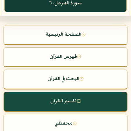
سورة المزمل، ٦
۞
الصفحة الرئيسية
۞
فهرس القرآن
۞
البحث في القرآن
۞
تفسير القرآن
۞
محفظتي