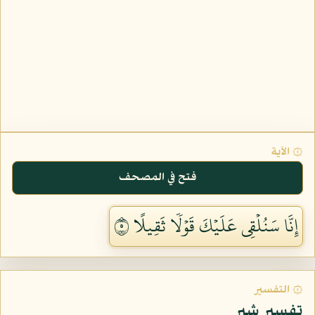
۞ الآية
فتح في المصحف
إِنَّا سَنُلۡقِي عَلَيۡكَ قَوۡلٗا ثَقِيلًا ٥
۞ التفسير
تفسير شبر