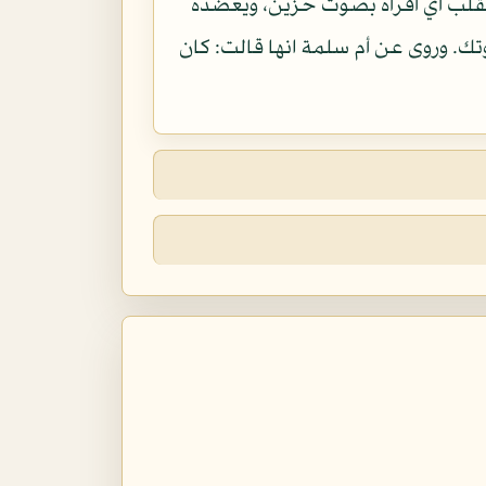
القلب أي أقرأه بصوت حزين، ويعضده
وتك. وروى عن أم سلمة انها قالت: كان