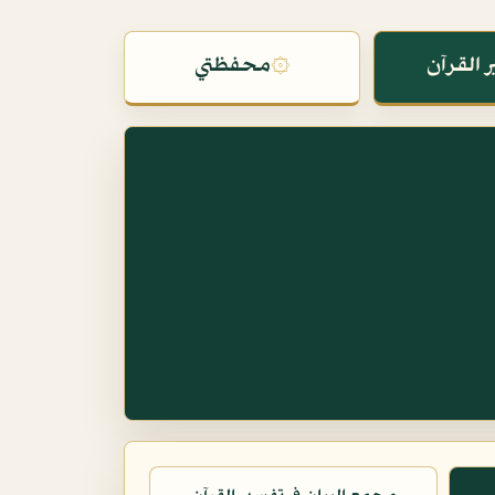
 القرآن
۞
محفظتي