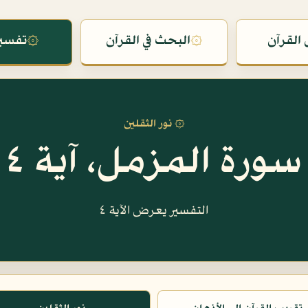
القرآن
۞
البحث في القرآن
۞
تفسير
۞ نور الثقلين
سورة المزمل، آية ٤
التفسير يعرض الآية ٤