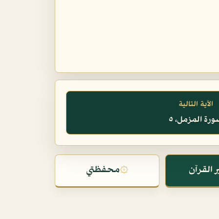
الآية التالية
رة المزمل، ٥
 القرآن
۞
محفظتي