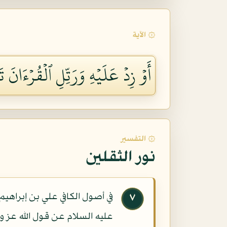
۞ الآية
أَوۡ زِدۡ عَلَيۡهِ وَرَتِّلِ ٱلۡقُرۡءَانَ تَ
۞ التفسير
نور الثقلين
في أصول الكافي علي بن إبراهي
٧
عليه السلام عن قول الله عز وجل