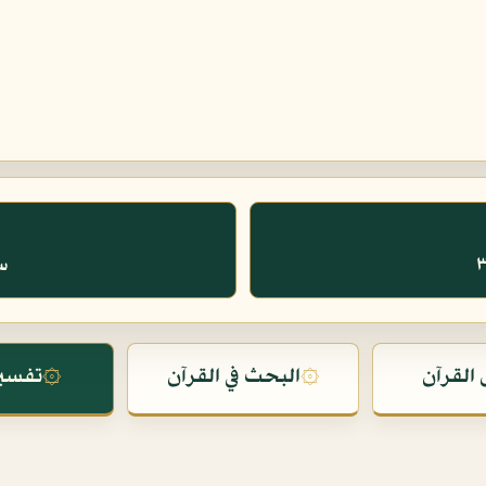
سو
القرآن
۞
البحث في القرآن
۞
تفسير