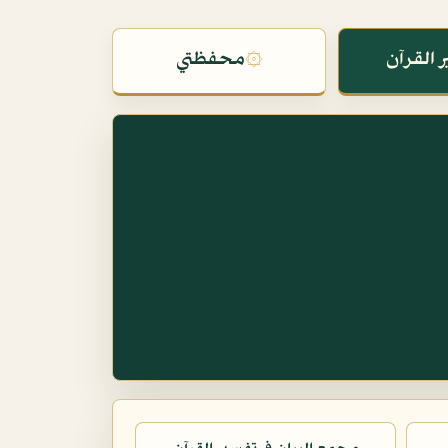
 القرآن
۞
محفظتي