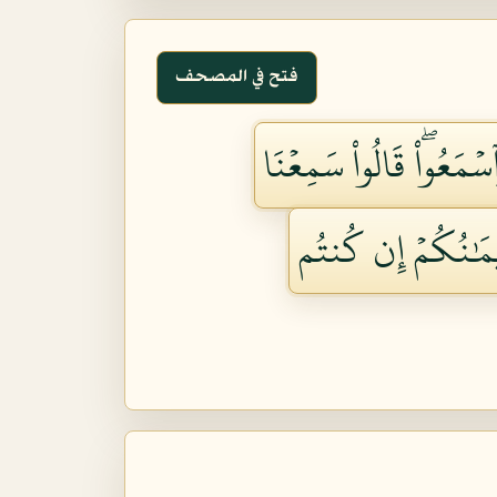
فتح في المصحف
ۡمَعُواْۖ قَالُواْ سَمِعۡنَا
إِيمَٰنُكُمۡ إِن كُنتُم