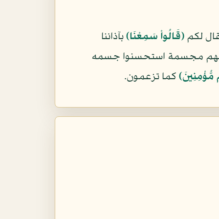
قال لكم
﴿قَالُواْ سَمِعْنَا﴾
بآذاننا
نهم مجسمة استحسنوا جسمه
 مُّؤْمِنِينَ﴾
كما تزعمون.