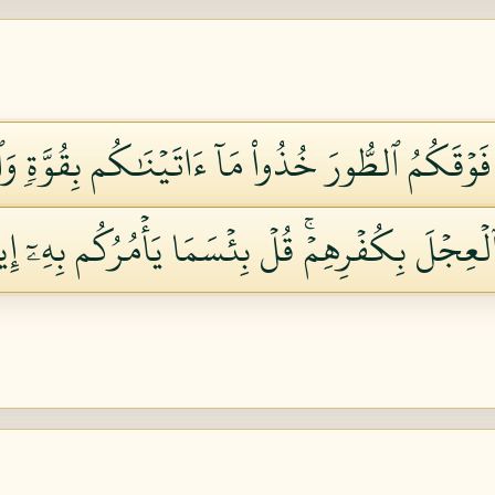
فَوۡقَكُمُ ٱلطُّورَ خُذُواْ مَآ ءَاتَيۡنَٰكُم بِقُوَّةٖ وَٱس
ٱلۡعِجۡلَ بِكُفۡرِهِمۡۚ قُلۡ بِئۡسَمَا يَأۡمُرُكُم بِهِۦٓ 