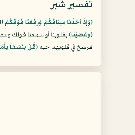
تفسير شبر
﴿وَإِذْ أَخَذْنَا مِيثَاقَكُمْ وَرَفَعْنَا فَوْقَكُمُ ال
﴿وَعَصَيْنَا﴾
بقلوبنا أو سمعنا قولك وعص
فرسخ في قلوبهم حبه
﴿قُلْ بِئْسَمَا يَأْمُر