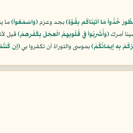
طُّورَ خُذُواْ مَا آتَيْنَاكُم بِقُوَّةٍ﴾
بجد وعزم
﴿وَاسْمَعُواْ﴾
ما ي
ينا أمرك
﴿وَأُشْرِبُواْ فِي قُلُوبِهِمُ الْعِجْلَ بِكُفْرِهِمْ﴾
قيل لأ
ُكُمْ بِهِ إِيمَانُكُمْ﴾
بموسى والتوراة أن تكفروا بي
﴿إِن كُنتُمْ