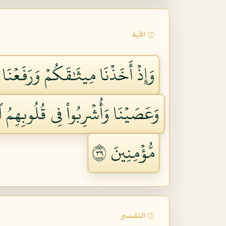
۞ الآية
وَإِذۡ أَخَذۡنَا مِيثَٰقَكُمۡ وَرَفَعۡنَا 
وَعَصَيۡنَا وَأُشۡرِبُواْ فِي قُلُوبِهِمُ 
مُّؤۡمِنِينَ ٩٣
۞ التفسير