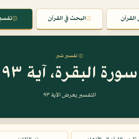
القرآن
۞
البحث في القرآن
۞
تفسير
۞ تفسير شبر
سورة البقرة، آية ٩٣
التفسير يعرض الآية ٩٣