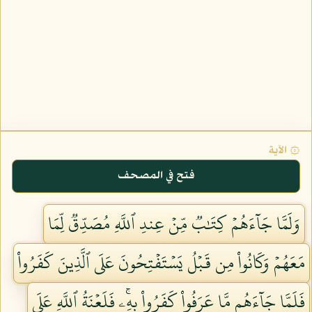
۞ الآية
فتح في المصحف
وَلَمَّا جَآءَهُمۡ كِتَٰبٞ مِّنۡ عِندِ ٱللَّهِ مُصَدِّقٞ لِّمَا
مَعَهُمۡ وَكَانُواْ مِن قَبۡلُ يَسۡتَفۡتِحُونَ عَلَى ٱلَّذِينَ كَفَرُواْ
فَلَمَّا جَآءَهُم مَّا عَرَفُواْ كَفَرُواْ بِهِۦۚ فَلَعۡنَةُ ٱللَّهِ عَلَى