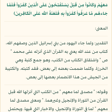
مَعَهُمْ وَكَانُواْ مِن قَبْلُ يَسْتَفْتِحُونَ عَلَى الَّذِينَ كَفَرُواْ فَلَمَّا
جَاءهُم مَّا عَرَفُواْ كَفَرُواْ بِهِ فَلَعْنَةُ اللَّه عَلَى الْكَافِرِينَ﴾
المعنى:
التقدير: ولما جاء اليهود من بني إسرائيل الذين وصفهم الله،
كتاب من عند الله يعني به القرآن الذي أنزله على محمد "
ص " واشتقاق الكتاب من الكتب، وهو جمع كتبة وهي
الخرزة. وكلما ضممت بعضه إلى بعض، فقد كتبته. والكتيبة
من الجيش من هذا الانضمام بعضها إلى بعض.
وقوله: " مصدق لما معهم " من الكتب التي أنزلها الله قبل
القرآن من التوراة والإنجيل وغيرهما. " ومعنى مصدق لما
معهم " لما في التوراة والإنجيل، والاخبار التي فيها. ويحتمل