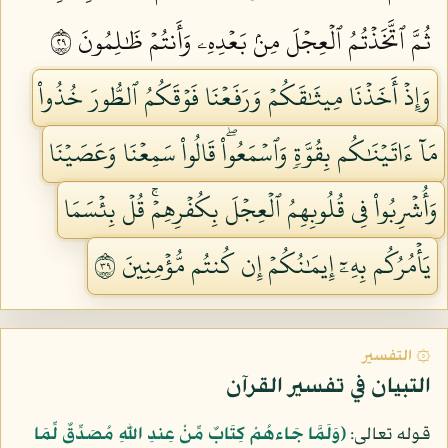
ثُمَّ ٱتَّخَذۡتُمُ ٱلۡعِجۡلَ مِنۢ بَعۡدِهِۦ وَأَنتُمۡ ظَٰلِمُونَ ٩٢
وَإِذۡ أَخَذۡنَا مِيثَٰقَكُمۡ وَرَفَعۡنَا فَوۡقَكُمُ ٱلطُّورَ خُذُواْ
مَآ ءَاتَيۡنَٰكُم بِقُوَّةٖ وَٱسۡمَعُواْۖ قَالُواْ سَمِعۡنَا وَعَصَيۡنَا
وَأُشۡرِبُواْ فِي قُلُوبِهِمُ ٱلۡعِجۡلَ بِكُفۡرِهِمۡۚ قُلۡ بِئۡسَمَا
يَأۡمُرُكُم بِهِۦٓ إِيمَٰنُكُمۡ إِن كُنتُم مُّؤۡمِنِينَ ٩٣
۞ التفسير
التبيان في تفسير القرآن
قوله تعالى:
﴿وَلَمَّا جَاءهُمْ كِتَابٌ مِّنْ عِندِ اللّهِ مُصَدِّقٌ لِّمَا