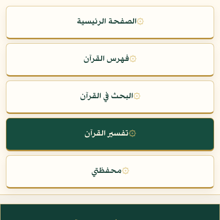
۞
الصفحة الرئيسية
۞
فهرس القرآن
۞
البحث في القرآن
۞
تفسير القرآن
۞
محفظتي