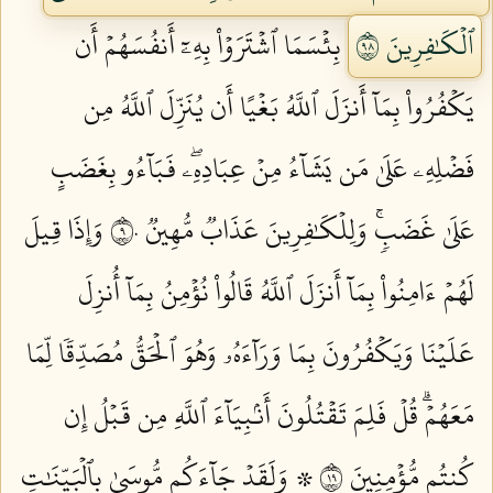
ٱلۡكَٰفِرِينَ ٨٩
بِئۡسَمَا ٱشۡتَرَوۡاْ بِهِۦٓ أَنفُسَهُمۡ أَن
يَكۡفُرُواْ بِمَآ أَنزَلَ ٱللَّهُ بَغۡيًا أَن يُنَزِّلَ ٱللَّهُ مِن
فَضۡلِهِۦ عَلَىٰ مَن يَشَآءُ مِنۡ عِبَادِهِۦۖ فَبَآءُو بِغَضَبٍ
عَلَىٰ غَضَبٖۚ وَلِلۡكَٰفِرِينَ عَذَابٞ مُّهِينٞ ٩٠
وَإِذَا قِيلَ
لَهُمۡ ءَامِنُواْ بِمَآ أَنزَلَ ٱللَّهُ قَالُواْ نُؤۡمِنُ بِمَآ أُنزِلَ
عَلَيۡنَا وَيَكۡفُرُونَ بِمَا وَرَآءَهُۥ وَهُوَ ٱلۡحَقُّ مُصَدِّقٗا لِّمَا
مَعَهُمۡۗ قُلۡ فَلِمَ تَقۡتُلُونَ أَنۢبِيَآءَ ٱللَّهِ مِن قَبۡلُ إِن
كُنتُم مُّؤۡمِنِينَ ٩١
۞ وَلَقَدۡ جَآءَكُم مُّوسَىٰ بِٱلۡبَيِّنَٰتِ