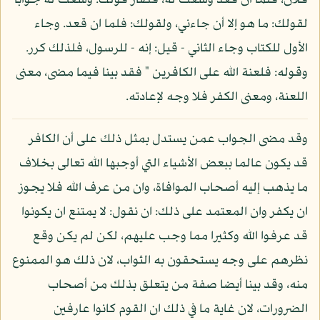
فلان، فلما ان قعد وسعت له، فصار قولك: وسعت له جوابا
لقولك: ما هو إلا أن جاءني، ولقولك: فلما ان قعد. وجاء
الأول للكتاب وجاء الثاني - قيل: إنه - للرسول، فلذلك كرر.
وقوله: فلعنة الله على الكافرين " فقد بينا فيما مضى، معنى
اللعنة، ومعنى الكفر فلا وجه لإعادته.
وقد مضى الجواب عمن يستدل بمثل ذلك على أن الكافر
قد يكون عالما ببعض الأشياء التي أوجبها الله تعالى بخلاف
ما يذهب إليه أصحاب الموافاة، وان من عرف الله فلا يجوز
ان يكفر وان المعتمد على ذلك: ان نقول: لا يمتنع ان يكونوا
قد عرفوا الله وكثيرا مما وجب عليهم، لكن لم يكن وقع
نظرهم على وجه يستحقون به الثواب، لان ذلك هو الممنوع
منه، وقد بينا أيضا صفة من يتعلق بذلك من أصحاب
الضرورات، لان غاية ما في ذلك ان القوم كانوا عارفين