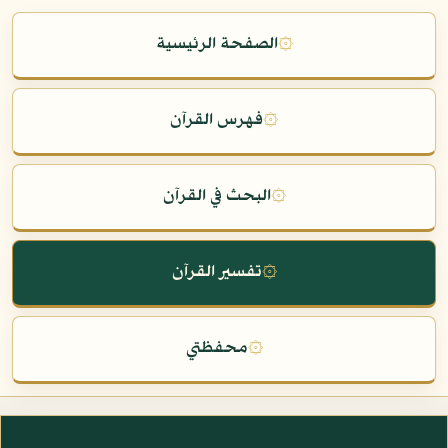
۞
الصفحة الرئيسية
۞
فهرس القرآن
۞
البحث في القرآن
۞
تفسير القرآن
۞
محفظتي