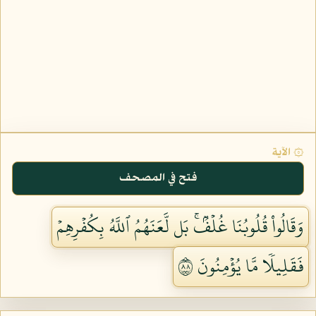
۞ الآية
فتح في المصحف
وَقَالُواْ قُلُوبُنَا غُلۡفُۢۚ بَل لَّعَنَهُمُ ٱللَّهُ بِكُفۡرِهِمۡ
فَقَلِيلٗا مَّا يُؤۡمِنُونَ ٨٨