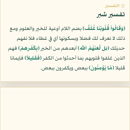
۞ التفسير
تفسير شبر
﴿وَقَالُواْ قُلُوبُنَا غُلْفٌ﴾
بضم اللام أوعية للخير والعلوم ومع
ذلك لا نعرف لك فضلا وبسكونها أي في غطاء فلا نفهم
حديثك
﴿بَل لَّعَنَهُمُ اللَّه﴾
أبعدهم من الخير
﴿بِكُفْرِهِمْ﴾
فهم
الذين غلفوا قلوبهم بما أحدثوا من الكفر
﴿فَقَلِيلاً﴾
فإيمانا
قليلا
﴿مَّا يُؤْمِنُونَ﴾
ببعض ويكفرون ببعض.