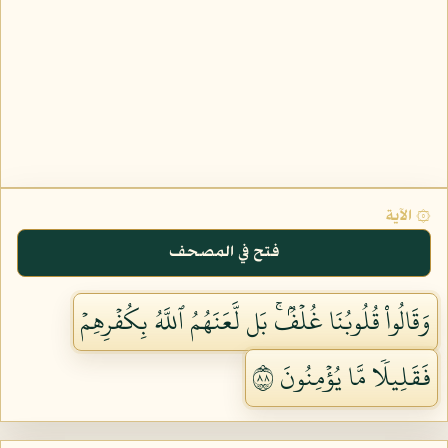
۞ الآية
فتح في المصحف
وَقَالُواْ قُلُوبُنَا غُلۡفُۢۚ بَل لَّعَنَهُمُ ٱللَّهُ بِكُفۡرِهِمۡ
فَقَلِيلٗا مَّا يُؤۡمِنُونَ ٨٨