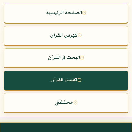
۞
الصفحة الرئيسية
۞
فهرس القرآن
۞
البحث في القرآن
۞
تفسير القرآن
۞
محفظتي