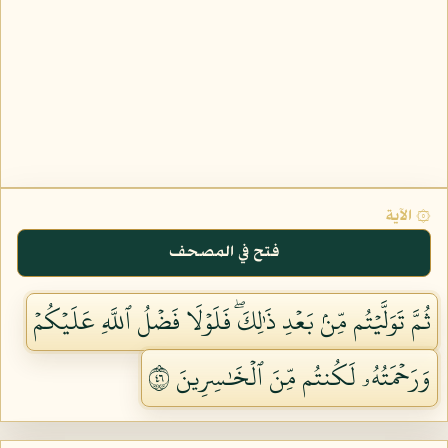
۞ الآية
فتح في المصحف
ثُمَّ تَوَلَّيۡتُم مِّنۢ بَعۡدِ ذَٰلِكَۖ فَلَوۡلَا فَضۡلُ ٱللَّهِ عَلَيۡكُمۡ
وَرَحۡمَتُهُۥ لَكُنتُم مِّنَ ٱلۡخَٰسِرِينَ ٦٤