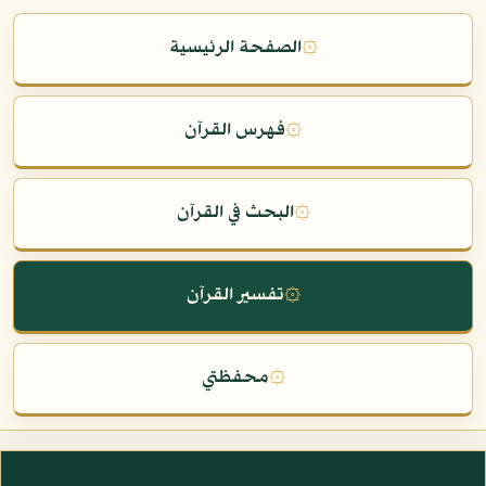
۞
الصفحة الرئيسية
۞
فهرس القرآن
۞
البحث في القرآن
۞
تفسير القرآن
۞
محفظتي