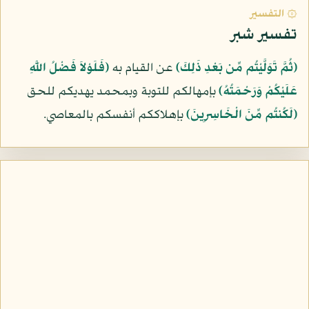
۞ التفسير
تفسير شبر
﴿ثُمَّ تَوَلَّيْتُم مِّن بَعْدِ ذَلِكَ﴾
عن القيام به
﴿فَلَوْلاَ فَضْلُ اللَّهِ
عَلَيْكُمْ وَرَحْمَتُهُ﴾
بإمهالكم للتوبة وبمحمد يهديكم للحق
﴿لَكُنتُم مِّنَ الْخَاسِرِينَ﴾
بإهلاككم أنفسكم بالمعاصي.