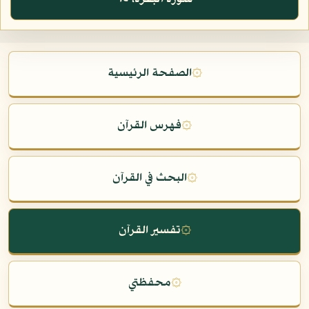
۞
الصفحة الرئيسية
۞
فهرس القرآن
۞
البحث في القرآن
۞
تفسير القرآن
۞
محفظتي