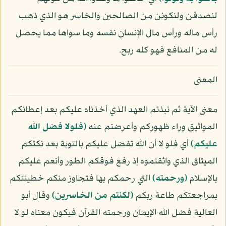
لنصدقن ولنكونن من الصالحين والخاسر هو الذي ذهب
رأس ماله ورأس مال الإنسان نفسه وما سواها مما يحصل
له من المنافع فهو كله ربح.
المعنى
معنى الآية ثم نبذتم العهد الذي أخذناه عليكم بعد إعطائكم
المواثيق وراء ظهوركم وأعرضتم عنه
﴿فلولا فضل الله
عليكم﴾
أي فلو لا أن الله تفضل عليكم بالتوبة بعد نكثكم
الميثاق الذي واثقتموه إذ رفع فوقكم الطور وأنعم عليكم
بالإسلام
﴿ورحمته﴾
التي رحمكم بها فتجاوز منكم خطيئتكم
بمراجعتكم طاعة ربكم
﴿لكنتم من الخاسرين﴾
وقال أبو
العالية فضل الله الإيمان ورحمته القرآن فيكون معناه لو لا