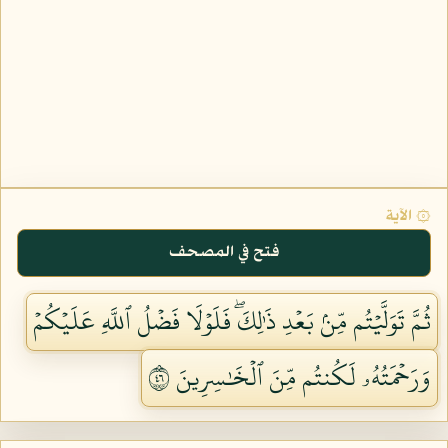
۞ الآية
فتح في المصحف
ثُمَّ تَوَلَّيۡتُم مِّنۢ بَعۡدِ ذَٰلِكَۖ فَلَوۡلَا فَضۡلُ ٱللَّهِ عَلَيۡكُمۡ
وَرَحۡمَتُهُۥ لَكُنتُم مِّنَ ٱلۡخَٰسِرِينَ ٦٤