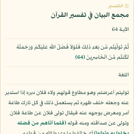
۞ التفسير
مجمع البيان في تفسير القرآن
الآيـة 64
ثُمَّ تَوَلَّيْتُم مِّن بَعْدِ ذَلِكَ فَلَوْلاَ فَضْلُ اللَّهِ عَلَيْكُمْ وَرَحْمَتُهُ
لَكُنتُم مِّنَ الْخَاسِرِينَ
﴿64﴾
اللغة
توليتم أعرضتم وهو مطاوع قولهم ولاه فلان دبره إذا استدبر
عنه وجعله خلف ظهره ثم يستعمل ذلك في كل تارك طاعة
آمر ومعرض بوجهه عنه فيقال تولى فلان عن طاعة فلان
وتولى عن صداقته ومنه قوله
﴿فلما آتاهم من فضله
بخلوا به وتولوا﴾
أي خالفوا ما وعدوا الله من قولهم