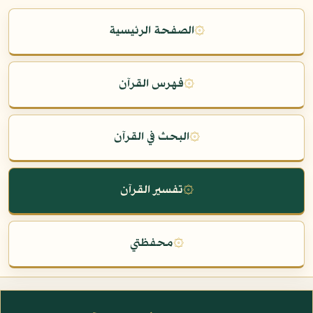
۞
الصفحة الرئيسية
۞
فهرس القرآن
۞
البحث في القرآن
۞
تفسير القرآن
۞
محفظتي