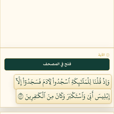
۞ الآية
فتح في المصحف
وَإِذۡ قُلۡنَا لِلۡمَلَٰٓئِكَةِ ٱسۡجُدُواْ لِأٓدَمَ فَسَجَدُوٓاْ إِلَّآ
إِبۡلِيسَ أَبَىٰ وَٱسۡتَكۡبَرَ وَكَانَ مِنَ ٱلۡكَٰفِرِينَ ٣٤