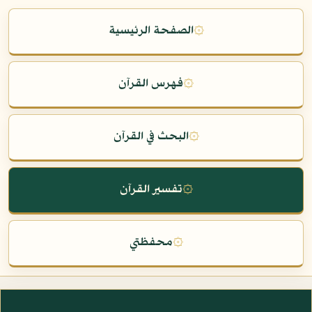
۞
الصفحة الرئيسية
۞
فهرس القرآن
۞
البحث في القرآن
۞
تفسير القرآن
۞
محفظتي