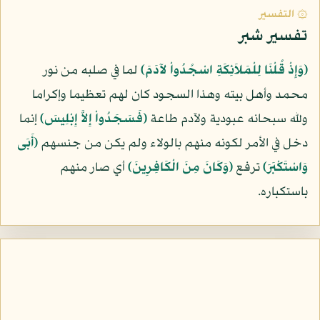
۞ التفسير
تفسير شبر
﴿وَإِذْ قُلْنَا لِلْمَلاَئِكَةِ اسْجُدُواْ لآدَمَ﴾
لما في صلبه من نور
محمد وأهل بيته وهذا السجود كان لهم تعظيما وإكراما
ولله سبحانه عبودية ولآدم طاعة
﴿فَسَجَدُواْ إِلاَّ إِبْلِيسَ﴾
إنما
دخل في الأمر لكونه منهم بالولاء ولم يكن من جنسهم
﴿أَبَى
وَاسْتَكْبَرَ﴾
ترفع
﴿وَكَانَ مِنَ الْكَافِرِينَ﴾
أي صار منهم
باستكباره.