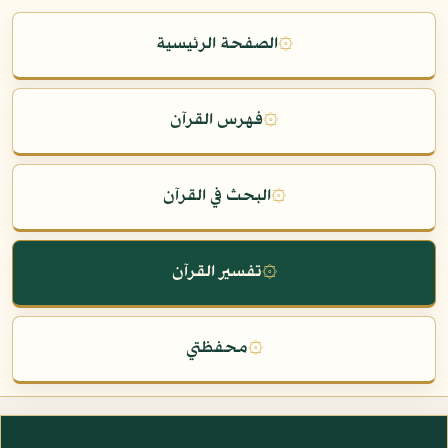
۞
الصفحة الرئيسية
۞
فهرس القرآن
۞
البحث في القرآن
۞
تفسير القرآن
۞
محفظتي