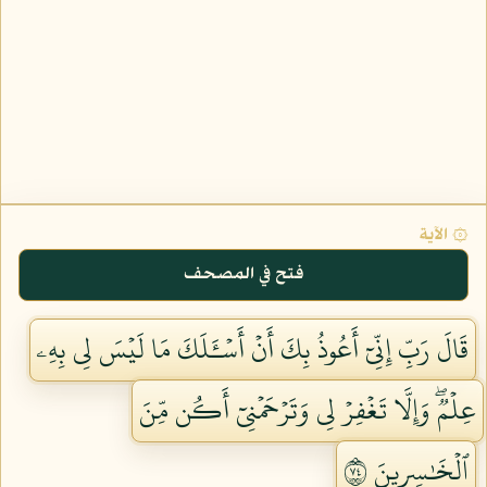
۞ الآية
فتح في المصحف
قَالَ رَبِّ إِنِّيٓ أَعُوذُ بِكَ أَنۡ أَسۡـَٔلَكَ مَا لَيۡسَ لِي بِهِۦ
عِلۡمٞۖ وَإِلَّا تَغۡفِرۡ لِي وَتَرۡحَمۡنِيٓ أَكُن مِّنَ
ٱلۡخَٰسِرِينَ ٤٧