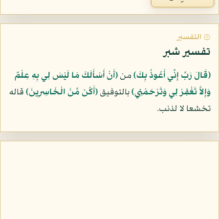
۞ التفسير
تفسير شبر
﴿قَالَ رَبِّ إِنِّي أَعُوذُ بِكَ﴾
من
﴿أَنْ أَسْأَلَكَ مَا لَيْسَ لِي بِهِ عِلْمٌ
وَإِلاَّ تَغْفِرْ لِي وَتَرْحَمْنِي﴾
بالتوفيق
﴿أَكُن مِّنَ الْخَاسِرِينَ﴾
قاله
تخشعا لا لذنب.