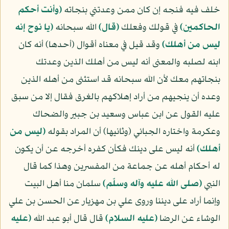
خلف فيه فنجه إن كان ممن وعدتني بنجاته
﴿وأنت أحكم
الحاكمين﴾
في قولك وفعلك
﴿قال﴾
الله سبحانه
﴿يا نوح إنه
ليس من أهلك﴾
وقد قيل في معناه أقوال (أحدها) أنه كان
ابنه لصلبه والمعنى أنه ليس من أهلك الذين وعدتك
بنجاتهم معك لأن الله سبحانه قد استثنى من أهله الذين
وعده أن ينجيهم من أراد إهلاكهم بالغرق فقال إلا من سبق
عليه القول عن ابن عباس وسعيد بن جبير والضحاك
وعكرمة واختاره الجبائي (وثانيها) أن المراد بقوله
﴿ليس من
أهلك﴾
أنه ليس على دينك فكأن كفره أخرجه عن أن يكون
له أحكام أهله عن جماعة من المفسرين وهذا كما قال
النبي
(صلى الله عليه وآله وسلّم)
سلمان منا أهل البيت
وإنما أراد على ديننا وروى علي بن مهزيار عن الحسن بن علي
الوشاء عن الرضا
(عليه السلام)
قال قال أبو عبد الله
(عليه