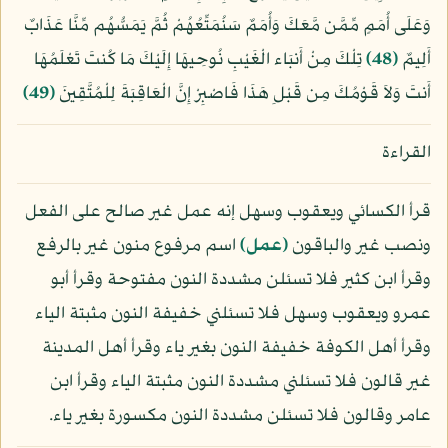
وَعَلَى أُمَمٍ مِّمَّن مَّعَكَ وَأُمَمٌ سَنُمَتِّعُهُمْ ثُمَّ يَمَسُّهُم مِّنَّا عَذَابٌ
أَلِيمٌ
﴿48﴾
تِلْكَ مِنْ أَنبَاء الْغَيْبِ نُوحِيهَا إِلَيْكَ مَا كُنتَ تَعْلَمُهَا
أَنتَ وَلاَ قَوْمُكَ مِن قَبْلِ هَذَا فَاصْبِرْ إِنَّ الْعَاقِبَةَ لِلْمُتَّقِينَ
﴿49﴾
القراءة
قرأ الكسائي ويعقوب وسهل إنه عمل غير صالح على الفعل
ونصب غير والباقون
﴿عمل﴾
اسم مرفوع منون غير بالرفع
وقرأ ابن كثير فلا تسئلن مشددة النون مفتوحة وقرأ أبو
عمرو ويعقوب وسهل فلا تسئلني خفيفة النون مثبتة الياء
وقرأ أهل الكوفة خفيفة النون بغير ياء وقرأ أهل المدينة
غير قالون فلا تسئلني مشددة النون مثبتة الياء وقرأ ابن
عامر وقالون فلا تسئلن مشددة النون مكسورة بغير ياء.