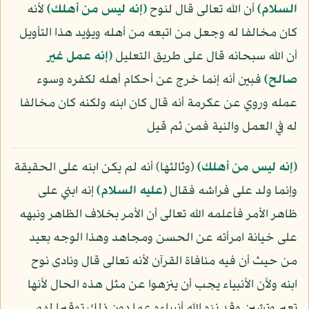
السلام)
أن الله تعالى قال لنوح
﴿إنه ليس من أهلك﴾
لأنه
كان مخالفا له وجعل من اتبعه من أهله ويؤيد هذا التأويل
أن الله سبحانه قال على طريق التعليل
﴿إنه عمل غير
صالح﴾
فبين أنه إنما خرج عن أحكام أهله لكفره وسوء
عمله وروي عن عكرمة أنه قال كان ابنه ولكنه كان مخالفا
له في العمل والنية فمن ثم قيل
﴿إنه ليس من أهلك﴾
(وثالثها) أنه لم يكن ابنه على الحقيقة
وإنما ولد على فراشه فقال
(عليه السلام)
إنه ابني على
ظاهر الأمر فأعلمه الله تعالى أن الأمر بخلاف الظاهر ونبهه
على خيانة امرأته عن الحسن ومجاهد وهذا الوجه بعيد
من حيث أن فيه منافاة القرآن لأنه تعالى قال ونادى نوح
ابنه ولأن الأنبياء يجب أن ينزهوا عن مثل هذه الحال لأنها
تعير وتشين وقد نزه الله أنبياءه عما دون ذلك توقيرا لهم