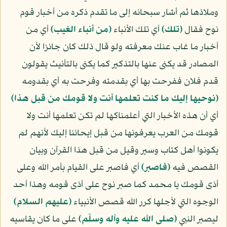
وملاذها ثم أشار سبحانه إلى ما تقدم ذكره من أخبار قوم
نوح فقال
﴿تلك﴾
أي تلك الأنباء
﴿من أنباء الغيب﴾
أي من
أخبار ما غاب عنك معرفته ولو قال ذلك كان جائزا لأن
المصادر قد يكنى عنها بالتذكير كما يكنى بالتأنيث يقولون
قدم فلان ففرحت بها أي بقدمته وفرحت به أي بقدومه
﴿نوحيها إليك ما كنت تعلمها أنت ولا قومك من قبل هذا﴾
أي أن هذه الأخبار التي أعلمناكها لم تكن تعلمها أنت ولا
قومك من العرب يعرفونها من قبل إيحائنا إليك لأنهم لم
يكونوا أهل كتاب وسير وقيل من قبل هذا القرآن وبيان
القصص فيه
﴿فاصبر﴾
أي فاصبر على القيام بأمر الله وعلى
أذى قومك يا محمد كما صبر نوح على أذى قومه وهذا أحد
الوجوه التي لأجلها كرر الله قصص الأنبياء
(عليهم السلام)
ليصبر النبي
(صلى الله عليه وآله وسلّم)
على ما كان يقاسيه