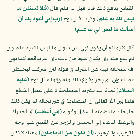
القبائح يدفع ذلك فإذا قيل له فلم قال
﴿فلا تسئلن ما
ليس لك به علم﴾
وكيف قال نوح
﴿رب إني أعوذ بك أن
أسألك ما ليس لي به علم﴾
قال لا يمتنع أن يكون نهي عن سؤال ما ليس لك به علم وإن
لم يقع منه وإن يكون تعوذ من ذلك وإن لم يوقعه كما نهى
الله سبحانه نبيه عن الشرك في قوله لئن أشركت ليحبطن
عملك وإن لم يجز وقوع ذلك منه وإنما سأل نوح
(عليه
السلام)
نجاة ابنه بشرط المصلحة لا على سبيل القطع
فلما بين الله تعالى أن المصلحة في غير نجاته لم يكن ذلك
خارجا عما تضمنه السؤال وقوله
﴿إني أعظك﴾
أي أحذرك
والوعظ الدعاء إلى الحسن والزجر عن القبيح على وجه
الترغيب والترهيب
﴿أن تكون من الجاهلين﴾
معناه لا تكن