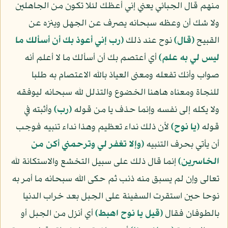
منهم قال الجبائي يعني إني أعظك لئلا تكون من الجاهلين
ولا شك أن وعظه سبحانه يصرف عن الجهل وينزه عن
القبيح
﴿قال﴾
نوح عند ذلك
﴿رب إني أعوذ بك أن أسألك ما
ليس لي به علم﴾
أي أعتصم بك أن أسألك ما لا أعلم أنه
صواب وأنك تفعله ومعنى العياذ بالله الاعتصام به طلبا
للنجاة ومعناه هاهنا الخضوع والتذلل لله سبحانه ليوفقه
ولا يكله إلى نفسه وإنما حذف يا من قوله
﴿رب﴾
وأثبته في
قوله
﴿يا نوح﴾
لأن ذلك نداء تعظيم وهذا نداء تنبيه فوجب
أن يأتي بحرف التنبيه
﴿وإلا تغفر لي وترحمني أكن من
الخاسرين﴾
إنما قال ذلك على سبيل التخشع والاستكانة لله
تعالى وإن لم يسبق منه ذنب ثم حكى الله سبحانه ما أمر به
نوحا حين استقرت السفينة على الجبل بعد خراب الدنيا
بالطوفان فقال
﴿قيل يا نوح اهبط﴾
أي أنزل من الجبل أو