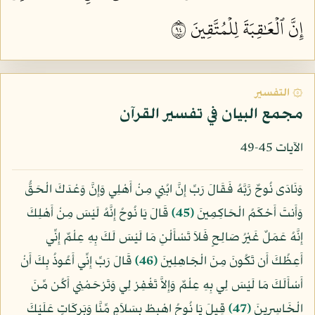
إِنَّ ٱلۡعَٰقِبَةَ لِلۡمُتَّقِينَ ٤٩
۞ التفسير
مجمع البيان في تفسير القرآن
الآيات 45-49
وَنَادَى نُوحٌ رَّبَّهُ فَقَالَ رَبِّ إِنَّ ابُنِي مِنْ أَهْلِي وَإِنَّ وَعْدَكَ الْحَقُّ
وَأَنتَ أَحْكَمُ الْحَاكِمِينَ
﴿45﴾
قَالَ يَا نُوحُ إِنَّهُ لَيْسَ مِنْ أَهْلِكَ
إِنَّهُ عَمَلٌ غَيْرُ صَالِحٍ فَلاَ تَسْأَلْنِ مَا لَيْسَ لَكَ بِهِ عِلْمٌ إِنِّي
أَعِظُكَ أَن تَكُونَ مِنَ الْجَاهِلِينَ
﴿46﴾
قَالَ رَبِّ إِنِّي أَعُوذُ بِكَ أَنْ
أَسْأَلَكَ مَا لَيْسَ لِي بِهِ عِلْمٌ وَإِلاَّ تَغْفِرْ لِي وَتَرْحَمْنِي أَكُن مِّنَ
الْخَاسِرِينَ
﴿47﴾
قِيلَ يَا نُوحُ اهْبِطْ بِسَلاَمٍ مِّنَّا وَبَركَاتٍ عَلَيْكَ