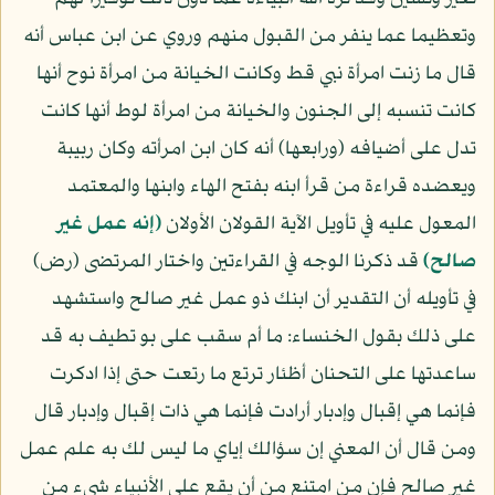
وتعظيما عما ينفر من القبول منهم وروي عن ابن عباس أنه
قال ما زنت امرأة نبي قط وكانت الخيانة من امرأة نوح أنها
كانت تنسبه إلى الجنون والخيانة من امرأة لوط أنها كانت
تدل على أضيافه (ورابعها) أنه كان ابن امرأته وكان ربيبة
ويعضده قراءة من قرأ ابنه بفتح الهاء وابنها والمعتمد
المعول عليه في تأويل الآية القولان الأولان
﴿إنه عمل غير
صالح﴾
قد ذكرنا الوجه في القراءتين واختار المرتضى (رض)
في تأويله أن التقدير أن ابنك ذو عمل غير صالح واستشهد
على ذلك بقول الخنساء: ما أم سقب على بو تطيف به قد
ساعدتها على التحنان أظئار ترتع ما رتعت حتى إذا ادكرت
فإنما هي إقبال وإدبار أرادت فإنما هي ذات إقبال وإدبار قال
ومن قال أن المعني إن سؤالك إياي ما ليس لك به علم عمل
غير صالح فإن من امتنع من أن يقع على الأنبياء شيء من