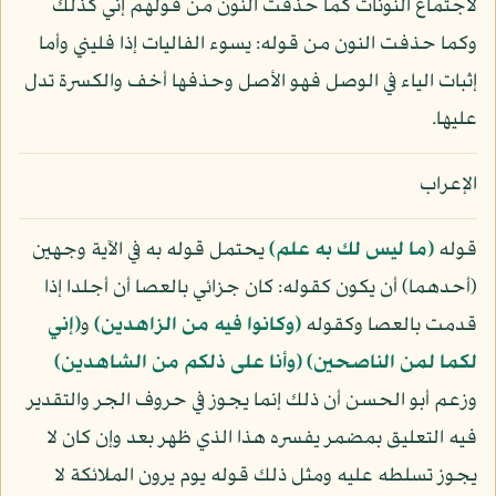
لاجتماع النونات كما حذفت النون من قولهم إني كذلك
وكما حذفت النون من قوله: يسوء الفاليات إذا فليني وأما
إثبات الياء في الوصل فهو الأصل وحذفها أخف والكسرة تدل
عليها.
الإعراب
قوله
﴿ما ليس لك به علم﴾
يحتمل قوله به في الآية وجهين
(أحدهما) أن يكون كقوله: كان جزائي بالعصا أن أجلدا إذا
قدمت بالعصا وكقوله
﴿وكانوا فيه من الزاهدين﴾
و
﴿إني
لكما لمن الناصحين﴾
﴿وأنا على ذلكم من الشاهدين﴾
وزعم أبو الحسن أن ذلك إنما يجوز في حروف الجر والتقدير
فيه التعليق بمضمر يفسره هذا الذي ظهر بعد وإن كان لا
يجوز تسلطه عليه ومثل ذلك قوله يوم يرون الملائكة لا