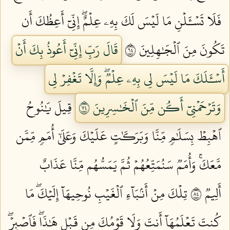
فَلَا تَسۡـَٔلۡنِ مَا لَيۡسَ لَكَ بِهِۦ عِلۡمٌۖ إِنِّيٓ أَعِظُكَ أَن
تَكُونَ مِنَ ٱلۡجَٰهِلِينَ ٤٦
قَالَ رَبِّ إِنِّيٓ أَعُوذُ بِكَ أَنۡ
أَسۡـَٔلَكَ مَا لَيۡسَ لِي بِهِۦ عِلۡمٞۖ وَإِلَّا تَغۡفِرۡ لِي
وَتَرۡحَمۡنِيٓ أَكُن مِّنَ ٱلۡخَٰسِرِينَ ٤٧
قِيلَ يَٰنُوحُ
ٱهۡبِطۡ بِسَلَٰمٖ مِّنَّا وَبَرَكَٰتٍ عَلَيۡكَ وَعَلَىٰٓ أُمَمٖ مِّمَّن
مَّعَكَۚ وَأُمَمٞ سَنُمَتِّعُهُمۡ ثُمَّ يَمَسُّهُم مِّنَّا عَذَابٌ
أَلِيمٞ ٤٨
تِلۡكَ مِنۡ أَنۢبَآءِ ٱلۡغَيۡبِ نُوحِيهَآ إِلَيۡكَۖ مَا
كُنتَ تَعۡلَمُهَآ أَنتَ وَلَا قَوۡمُكَ مِن قَبۡلِ هَٰذَاۖ فَٱصۡبِرۡۖ