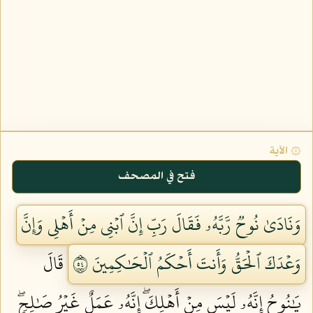
۞ الآية
فتح في المصحف
وَنَادَىٰ نُوحٞ رَّبَّهُۥ فَقَالَ رَبِّ إِنَّ ٱبۡنِي مِنۡ أَهۡلِي وَإِنَّ
وَعۡدَكَ ٱلۡحَقُّ وَأَنتَ أَحۡكَمُ ٱلۡحَٰكِمِينَ ٤٥
قَالَ
يَٰنُوحُ إِنَّهُۥ لَيۡسَ مِنۡ أَهۡلِكَۖ إِنَّهُۥ عَمَلٌ غَيۡرُ صَٰلِحٖۖ