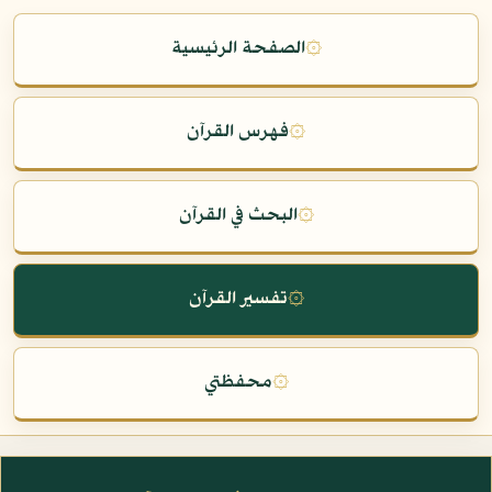
۞
الصفحة الرئيسية
۞
فهرس القرآن
۞
البحث في القرآن
۞
تفسير القرآن
۞
محفظتي