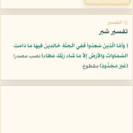
۞ التفسير
تفسير شبر
﴿ وَأَمَّا الَّذِينَ سُعِدُواْ فَفِي الْجَنَّةِ خَالِدِينَ فِيهَا مَا دَامَتِ
السَّمَاوَاتُ وَالأَرْضُ إِلاَّ مَا شَاء رَبُّكَ عَطَاء﴾
نصب مصدرا
﴿غَيْرَ مَجْذُوذٍ﴾
مقطوع.