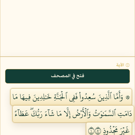
۞ الآية
فتح في المصحف
۞ وَأَمَّا ٱلَّذِينَ سُعِدُواْ فَفِي ٱلۡجَنَّةِ خَٰلِدِينَ فِيهَا مَا
دَامَتِ ٱلسَّمَٰوَٰتُ وَٱلۡأَرۡضُ إِلَّا مَا شَآءَ رَبُّكَۖ عَطَآءً
غَيۡرَ مَجۡذُوذٖ ١٠٨