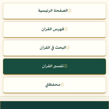
۞
الصفحة الرئيسية
۞
فهرس القرآن
۞
البحث في القرآن
۞
تفسير القرآن
۞
محفظتي