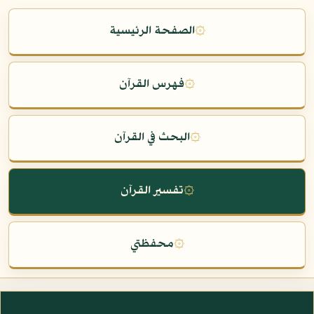
۞
الصفحة الرئيسية
۞
فهرس القرآن
۞
البحث في القرآن
۞
تفسير القرآن
۞
محفظتي