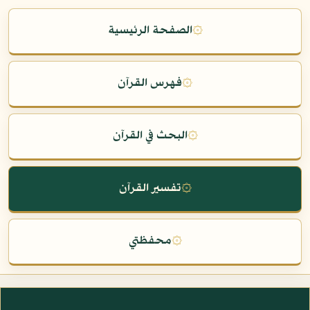
۞
الصفحة الرئيسية
۞
فهرس القرآن
۞
البحث في القرآن
۞
تفسير القرآن
۞
محفظتي