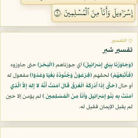
إِسۡرَٰٓءِيلَ وَأَنَا۠ مِنَ ٱلۡمُسۡلِمِينَ ٩٠
۞ التفسير
تفسير شبر
﴿وَجَاوَزْنَا بِبَنِي إِسْرَائِيلَ﴾
أي جوزناهم
﴿الْبَحْرَ﴾
حتى جاوزوه
﴿فَأَتْبَعَهُمْ﴾
لحقهم
﴿فِرْعَوْنُ وَجُنُودُهُ بَغْيًا وَعَدْوًا﴾
مفعول له
أو حال
﴿حَتَّى إِذَا أَدْرَكَهُ الْغَرَقُ قَالَ آمَنتُ أَنَّهُ لا إِلِهَ إِلاَّ الَّذِي
آمَنَتْ بِهِ بَنُو إِسْرَائِيلَ وَأَنَاْ مِنَ الْمُسْلِمِينَ ﴾
لم يؤمن إلا حين
لم يقبل الإيمان فقيل له.