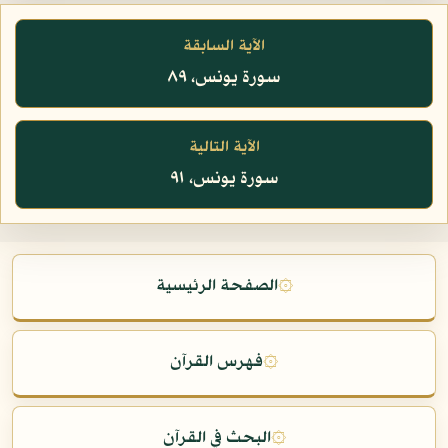
الآية السابقة
سورة يونس، ٨٩
الآية التالية
سورة يونس، ٩١
۞
الصفحة الرئيسية
۞
فهرس القرآن
۞
البحث في القرآن