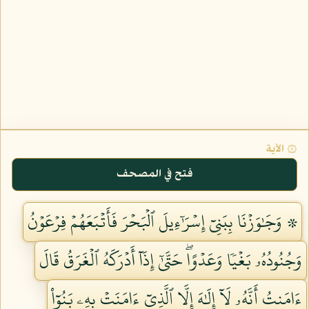
۞ الآية
فتح في المصحف
۞ وَجَٰوَزۡنَا بِبَنِيٓ إِسۡرَٰٓءِيلَ ٱلۡبَحۡرَ فَأَتۡبَعَهُمۡ فِرۡعَوۡنُ
وَجُنُودُهُۥ بَغۡيٗا وَعَدۡوًاۖ حَتَّىٰٓ إِذَآ أَدۡرَكَهُ ٱلۡغَرَقُ قَالَ
ءَامَنتُ أَنَّهُۥ لَآ إِلَٰهَ إِلَّا ٱلَّذِيٓ ءَامَنَتۡ بِهِۦ بَنُوٓاْ