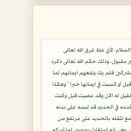
لسلام: لأي علة غرق الله تعالى
ير مقبول، وذلك حكم الله تعالى ذكره
به مشركين فلم يك ينفعهم ايمانهم لما
بل أو كسبت في ايمانها خيرا " وهكذا
ن فقيل له الآن وقد عصيت قبل وكنت
مه في الحديد قد لبسه على بدنه
عده علامة فيرونه مع تثقله بالحديد على مرتفع من
لى وهي انه استغاث بموسى لما أدركه