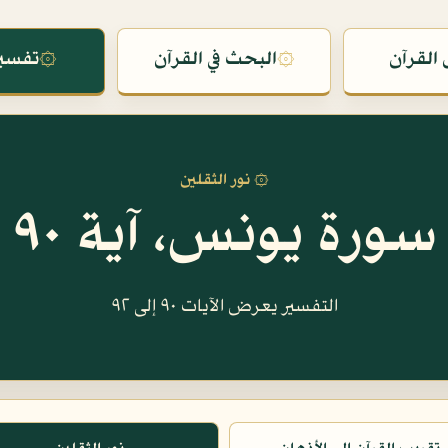
القرآن
۞
البحث في القرآن
۞
تفسير
۞ نور الثقلين
سورة يونس، آية ٩٠
التفسير يعرض الآيات ٩٠ إلى ٩٢