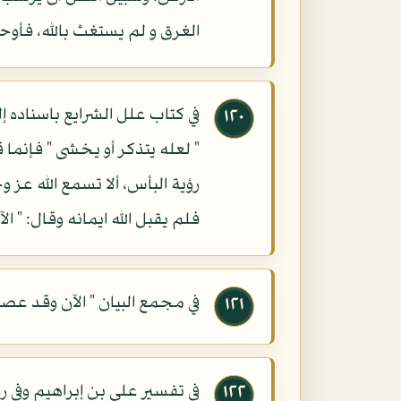
الغرق و لم يستغث بالله، فأوح
في كتاب علل الشرايع باسناده 
١٢٠
" لعله يتذكر أو يخشى " فإنما
رؤية البأس، ألا تسمع الله عز و
فلم يقبل الله ايمانه وقال: "
في مجمع البيان " الآن وقد عصي
١٢١
في تفسير علي بن إبراهيم وفي ر
١٢٢