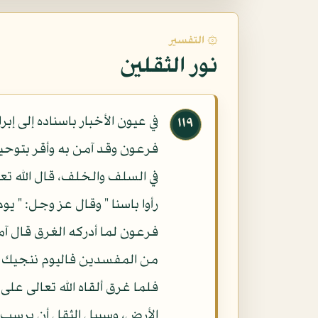
۞ التفسير
نور الثقلين
في عيون الأخبار باسناده إلى إ
١١٩
فرعون وقد آمن به وأقر بتوحيده
في السلف والخلف، قال الله تعال
رأوا باسنا " وقال عز وجل: " ي
فرعون لما أدركه الغرق قال آمن
من المفسدين فاليوم ننجيك ب
الأرض، وسبيل الثقل أن يرسب و