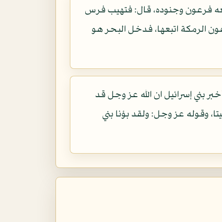
بعه فرعون وجنوده، قال: فتهيب فرس
السلام على رمكة ( 28 ) فلما رأى فرس فرعون الرمكة اتبعها، فدخل البحر هو
ر بني إسرائيل ان الله عز وجل قد
، وقوله عز وجل: ولقد بؤنا بني