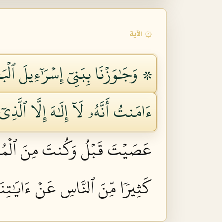
۞ الآية
۞ وَجَٰوَزۡنَا بِبَنِيٓ إِسۡرَٰٓءِيلَ ٱلۡبَح
ءَامَنتُ أَنَّهُۥ لَآ إِلَٰهَ إِلَّا ٱلَّذِي
عَصَيۡتَ قَبۡلُ وَكُنتَ مِنَ ٱلۡمُفۡ
كَثِيرٗا مِّنَ ٱلنَّاسِ عَنۡ ءَايَٰتِنَا 