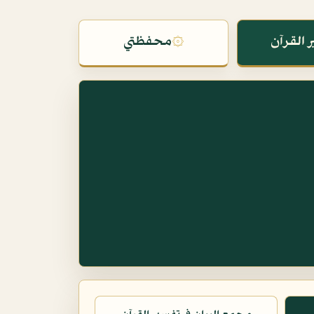
 القرآن
۞
محفظتي