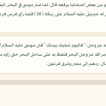
و عن بعض أصحابنا يرفعه قال: لما صار موسى في البحر، ات
فرعون ان يدخل البحر، فتمثل له جبرئيل عليه 
ه عز وجل: " فاليوم ننجيك ببدنك " فان موسى عليه السلام أخب
الله عز وجل البحر فلفظ به على ساحل البحر حتى رأوه ميتا
قال: ردهم إلى مصر وغرق فرعون.