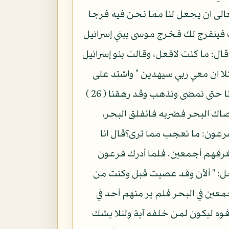
 تعالى ان يجعل لنا مما نحن فيه فرجا
ك فينفرج لك فخرج موسى ببني إسرائيل
ال: ما كنت لافعل، وقالت بنو إسرائيل
كلا ان معي ربي سيهدين " واشتد على
موسى ما كان يصنع به عامة قومه، " وقالوا يا موسى انا لمدركون " زعمت أن البحر ينفرج لنا حتى نمضى ونذهب وقد رهقنا ( 26 )
صاك البحر فضربه فانفلق البحر،
رعون: ما تعجب مما ترى؟قال انا
غرقهم أجمعين، فلما أدرك فرعون
ز وجل: " ألآن وقد عصيت قبل وكنت من
عين في البحر فلم ير منهم أحد في
رفوه ليكون لمن خلفه آية ولئلا يشك