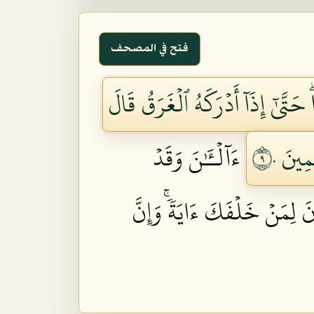
فتح في المصحف
َتَّىٰٓ إِذَآ أَدۡرَكَهُ ٱلۡغَرَقُ قَالَ
ِينَ ٩٠
ءَآلۡـَٰٔنَ وَقَدۡ
َ لِمَنۡ خَلۡفَكَ ءَايَةٗۚ وَإِنَّ