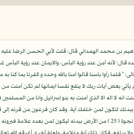
براهيم بن محمد الهمداني قال: قلت لأبي الحسن الرضا عليه ا
 قال: لأنه آمن عند رؤية البأس، والايمان عند رؤية البأس غ
ى: " فلما رأوا باسنا قالوا آمنا بالله وحده و كفرنا بما كنا 
وم يأتي بعض آيات ربك لا ينفع نفسا ايمانها لم تكن آمنت من ق
ت انه لا اله الا الذي آمنت به بنو إسرائيل وانا من المسلمي
بدنك لتكون لمن خلفك آية. وقد كان فرعون من قرنه إلى قد
فلما غرق ألقاه الله تعالى على نجوة ( 25 ) من الأرض ببدنه ليكون لمن ب
لا يرتفع، فكان ذلك آية وعلامة، ولعلة أخرى أغرقه الله تعا