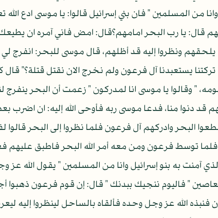
وانا من المسلمين " فان بني إسرائيل قالوا: يا موسى ادع الله
بهم قال: يا رب البحر امامهم؟قال: امض فاني آمره ان يطيع
 يلحقهم ونظروا إليه قد أظلهم، قال موسى للبحر: انفرج لي ق
 تركتنا يستعبدنا آل فرعون ولم نخرج الان نقتل قتلة؟" قال 
 قد دنوا منا، فدعا موسى ربه فأوحى الله إليه: ان اضرب بع
 البحر وادركهم آل فرعون فلما نظروا إلى البحر قالوا لف
 فلما توسط فرعون ومن معه أمر الله البحر فاطبق عليهم ف
لا الذي آمنت به بنو إسرائيل وانا من المسلمين " يقول الله ع
صين " فاليوم ننجيك ببدنك " قال: إن قوم فرعون ذهبوا أجم
ون فنبذه الله عز وجل وحده فألقاه بالساحل لينظروا إليه ليع