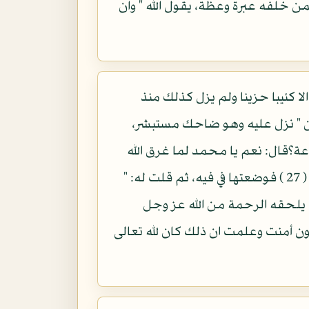
من خلفه عبرة وعظة، يقول الله " وان
لا كئيبا حزينا ولم يزل كذلك منذ
ين " نزل عليه وهو ضاحك مستبشر،
اعة؟قال: نعم يا محمد لما غرق الله
فرعون " قال آمنت انه لا اله الا الذي آمنت به بنو إسرائيل وانا من المسلمين " فأخذت حمأة ( 27 ) فوضعتها في فيه، ثم قلت له: "
يلحقه الرحمة من الله عز وجل
رعون أمنت وعلمت ان ذلك كان لله تعالى