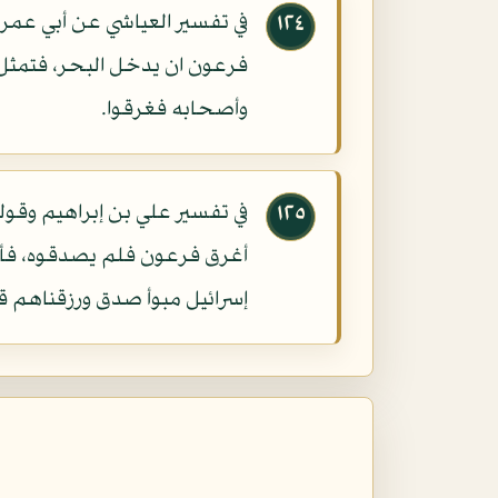
في تفسير العياشي عن أبي عمر
١٢٤
وأصحابه فغرقوا.
في تفسير علي بن إبراهيم وقول
١٢٥
أغرق فرعون فلم يصدقوه، فأمر 
إسرائيل مبوأ صدق ورزقناهم 