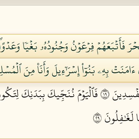
ۡرَ فَأَتۡبَعَهُمۡ فِرۡعَوۡنُ وَجُنُودُهُۥ بَغۡيٗا وَعَدۡوًاۖ ح
ٓ ءَامَنَتۡ بِهِۦ بَنُوٓاْ إِسۡرَٰٓءِيلَ وَأَنَا۠ مِنَ ٱلۡمُسۡلِم
سِدِينَ ٩١
فَٱلۡيَوۡمَ نُنَجِّيكَ بِبَدَنِكَ لِتَكُون
لَغَٰفِلُونَ ٩٢