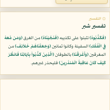
۞ التفسير
تفسير شبر
﴿فَكَذَّبُوهُ﴾
تثبتوا على تكذيبه
﴿فَنَجَّيْنَاهُ﴾
من الغرق
﴿وَمَن مَّعَهُ
فِي الْفُلْكِ﴾
السفينة وكانوا ثمانين
﴿وَجَعَلْنَاهُمْ خَلاَئِفَ﴾
من
المغرقين
﴿وَأَغْرَقْنَا﴾
بالطوفان
﴿الَّذِينَ كَذَّبُواْ بِآيَاتِنَا فَانظُرْ
كَيْفَ كَانَ عَاقِبَةُ الْمُنذَرِينَ﴾
فليحذر غيرهم.