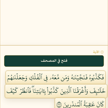
۞ الآية
فتح في المصحف
فَكَذَّبُوهُ فَنَجَّيۡنَٰهُ وَمَن مَّعَهُۥ فِي ٱلۡفُلۡكِ وَجَعَلۡنَٰهُمۡ
خَلَٰٓئِفَ وَأَغۡرَقۡنَا ٱلَّذِينَ كَذَّبُواْ بِـَٔايَٰتِنَاۖ فَٱنظُرۡ كَيۡفَ
كَانَ عَٰقِبَةُ ٱلۡمُنذَرِينَ ٧٣