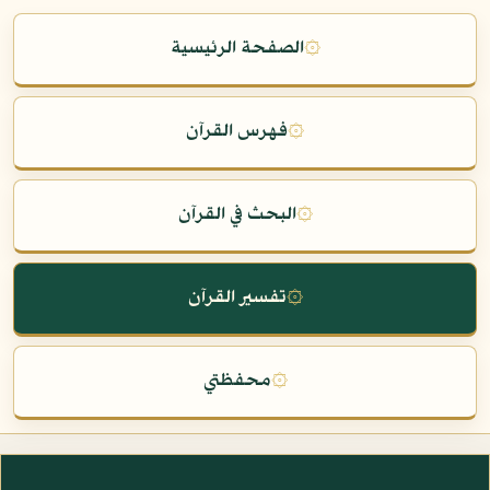
۞
الصفحة الرئيسية
۞
فهرس القرآن
۞
البحث في القرآن
۞
تفسير القرآن
۞
محفظتي