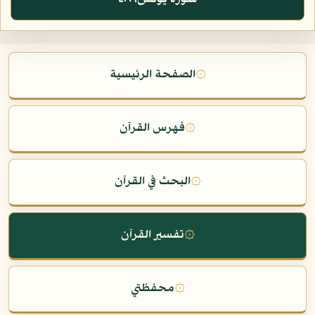
۞
الصفحة الرئيسية
۞
فهرس القرآن
۞
البحث في القرآن
۞
تفسير القرآن
۞
محفظتي