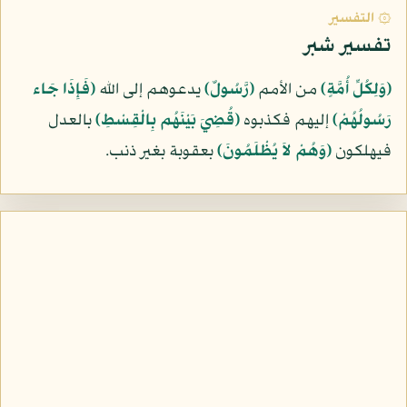
۞ التفسير
تفسير شبر
﴿وَلِكُلِّ أُمَّةٍ﴾
من الأمم
﴿رَّسُولٌ﴾
يدعوهم إلى الله
﴿فَإِذَا جَاء
رَسُولُهُمْ﴾
إليهم فكذبوه
﴿قُضِيَ بَيْنَهُم بِالْقِسْطِ﴾
بالعدل
فيهلكون
﴿وَهُمْ لاَ يُظْلَمُونَ﴾
بعقوبة بغير ذنب.