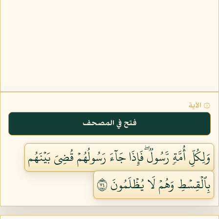
۞ الآية
فتح في المصحف
وَلِكُلِّ أُمَّةٖ رَّسُولٞۖ فَإِذَا جَآءَ رَسُولُهُمۡ قُضِيَ بَيۡنَهُم
بِٱلۡقِسۡطِ وَهُمۡ لَا يُظۡلَمُونَ ٤٧