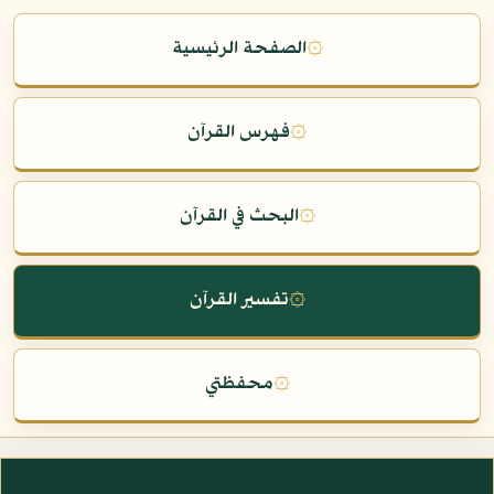
۞
الصفحة الرئيسية
۞
فهرس القرآن
۞
البحث في القرآن
۞
تفسير القرآن
۞
محفظتي