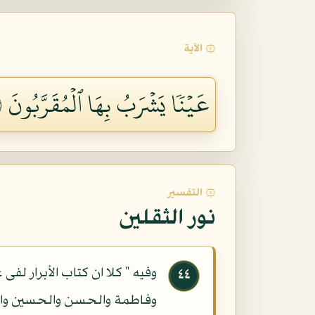
۞ الآية
عَيۡنٗا يَشۡرَبُ بِهَا ٱلۡمُقَرَّبُونَ ٢٨
۞ التفسير
نور الثقلين
وفيه " كلا ان كتاب الأبرار لفى
٤٤
وفاطمة والحسن والحسين والأ