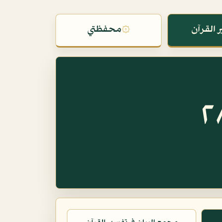
 القرآن
۞
محفظتي