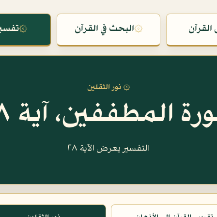
القرآن
۞
البحث في القرآن
۞
تفسير
۞ نور الثقلين
رة المطففين، آية ٢٨
التفسير يعرض الآية ٢٨