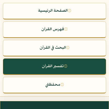
۞
الصفحة الرئيسية
۞
فهرس القرآن
۞
البحث في القرآن
۞
تفسير القرآن
۞
محفظتي