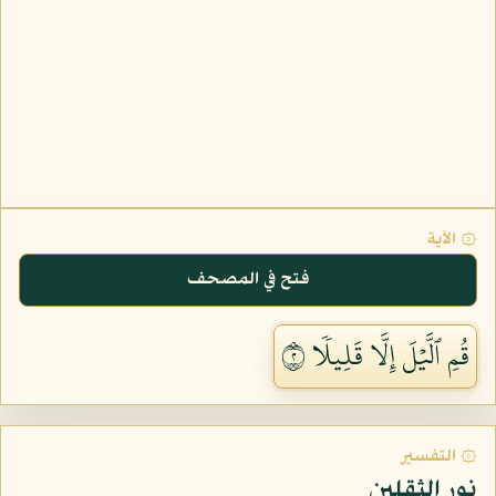
۞ الآية
فتح في المصحف
قُمِ ٱلَّيۡلَ إِلَّا قَلِيلٗا ٢
۞ التفسير
نور الثقلين