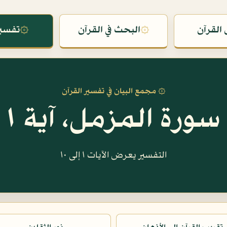
القرآن
۞
البحث في القرآن
۞
تفسير
۞ مجمع البيان في تفسير القرآن
سورة المزمل، آية ١
التفسير يعرض الآيات ١ إلى ١٠