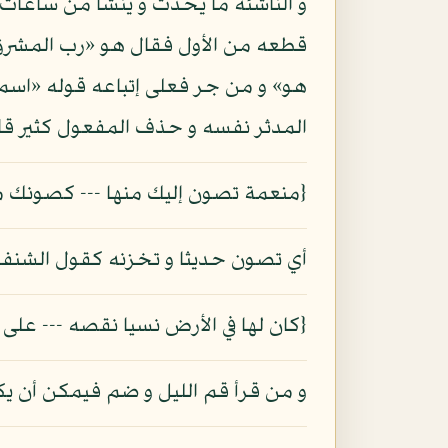
و الناشئة ما يحدث و ينشأ من ساعات ا
قطعه من الأول فقال هو «رب المشرق» ف
هو» و من جر فعلى إتباعه قوله «اسم 
المدثر نفسه و حذف المفعول كثير قا
{منعمة تصون إليك منها --- كصونك م
أي تصون حديثا و تخزنه كقول الشنفر
{كان لها في الأرض نسيا نقصه --- على 
و من قرأ قم الليل و ضم فيمكن أن يك