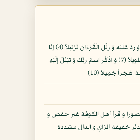
بِسمِ اللّهِ الرّحْمَنِ الرّحِيمِ يَأَيهَا الْمُزّمِّلُ (1) قُمِ الّيْلَ إِلا قَلِيلاً (2) نِّصفَهُ أَوِ انقُص مِنْهُ قَلِيلاً (3) أَوْ زِدْ عَلَيْهِ وَ رَتِّلِ الْقُرْءَانَ تَرْتِيلاً (4) إِنّا
سنُلْقِى عَلَيْك قَوْلاً ثَقِيلاً (5) إِنّ نَاشِئَةَ الّيْلِ هِىَ أَشدّ وَطئاً وَ أَقْوَمُ قِيلاً (6) إِنّ لَك فى النهَارِ سبْحاً طوِيلاً (7) وَ اذْكُرِ اسمَ رَبِّك وَ تَبَتّلْ إِلَيْهِ
مقصورا و قرأ أهل الكوفة غير حفص و
دثر خفيفة الزاي و الدال مشددة