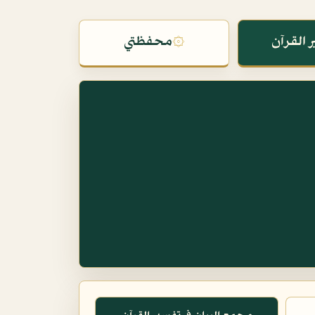
 القرآن
۞
محفظتي