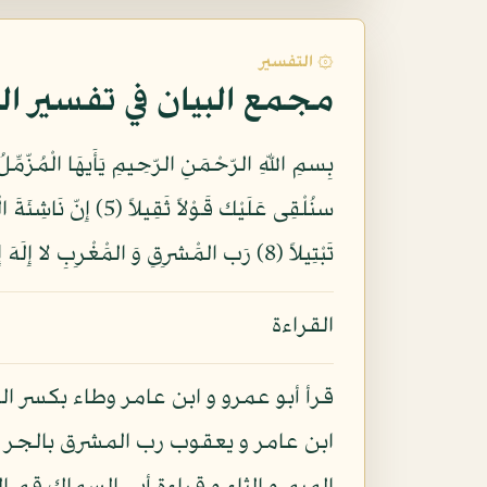
۞ التفسير
مجمع البيان في تفسير ال
تَبْتِيلاً (8) رَب المَْشرِقِ وَ المَْغْرِبِ لا إِلَهَ إِلا هُوَ فَاتخِذْهُ وَكِيلاً (9) وَ اصبرْ عَلى مَا يَقُولُونَ وَ اهْجُرْهُمْ هَجْراً جَمِيلاً (10)
القراءة
قرأ أبو عمرو و ابن عامر وطاء بكسر ال
ابن عامر و يعقوب رب المشرق بالجر و 