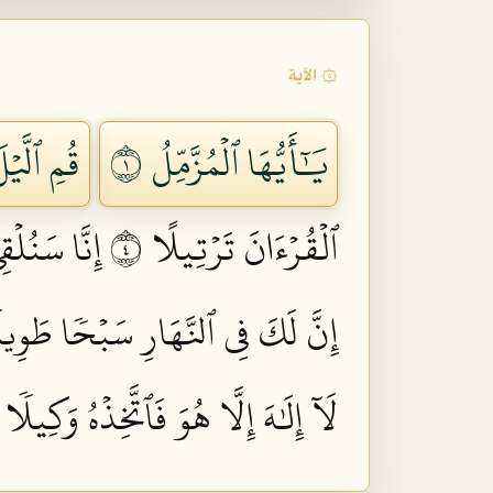
۞ الآية
يَٰٓأَيُّهَا ٱلۡمُزَّمِّلُ ١
قُمِ ٱلَّيۡل
ٱلۡقُرۡءَانَ تَرۡتِيلًا ٤
إِنَّا سَنُلۡ
إِنَّ لَكَ فِي ٱلنَّهَارِ سَبۡحٗا طَوِيل
لَآ إِلَٰهَ إِلَّا هُوَ فَٱتَّخِذۡهُ وَكِيلٗا ٩