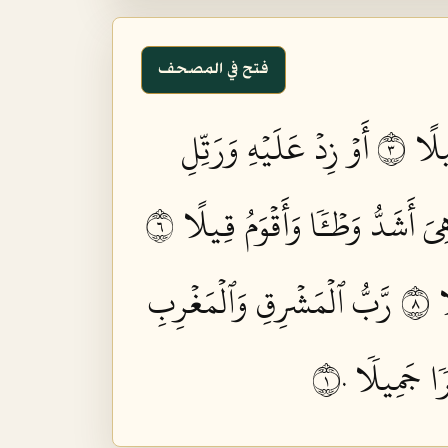
فتح في المصحف
لًا ٣
أَوۡ زِدۡ عَلَيۡهِ وَرَتِّلِ
ِيَ أَشَدُّ وَطۡـٔٗا وَأَقۡوَمُ قِيلًا ٦
 ٨
رَّبُّ ٱلۡمَشۡرِقِ وَٱلۡمَغۡرِبِ
 جَمِيلٗا ١٠