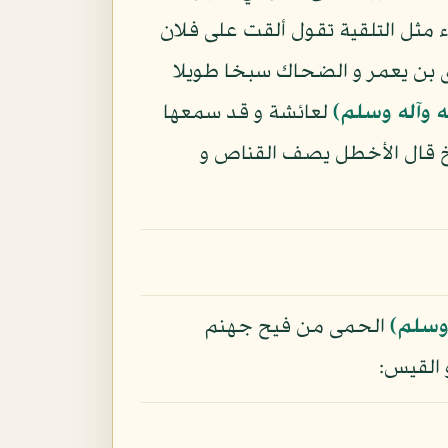
اء مثل التلقية تقول ألقت على فلان
يى بن يعمر و الضحاك سبخا طويلا
ه وآله وسلم)
لعائشة و قد سمعها
ئخ قال الأخطل يصف القناص و
 وسلم)
الحمى من فيح جهنم
 القيس: