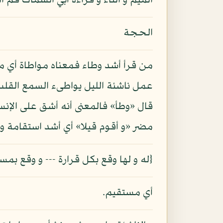
الميم و الثاء و قراءة أبي السماك قم ا
الحجة
من قرأ أشد وطاء فمعناه مواطاة أي موا
عمل ناشئة الليل يواطىء السمع القلب ف
قال «وطأ» فالمعنى أنه أشق على الإنس
مضر «و أقوم قيلا» أي أشد استقامة و ص
{له و لها وقع بكل قرارة --- و وقع بم
أي مستقيم.