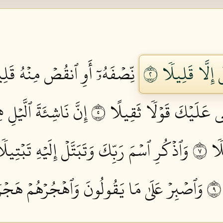
َ إِلَّا قَلِيلٗا ٢
نِّصۡفَهُۥٓ أَوِ ٱنقُصۡ مِنۡهُ قَلِي
قِي عَلَيۡكَ قَوۡلٗا ثَقِيلًا ٥
إِنَّ نَاشِئَةَ ٱلَّيۡلِ ه
ٗا ٧
وَٱذۡكُرِ ٱسۡمَ رَبِّكَ وَتَبَتَّلۡ إِلَيۡهِ تَبۡتِيلٗا
وَٱصۡبِرۡ عَلَىٰ مَا يَقُولُونَ وَٱهۡجُرۡهُمۡ هَجۡرٗا