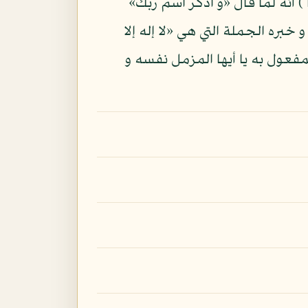
 أنه لما قال «و اذكر اسم ربك»
بره الجملة التي هي «لا إله إلا
عول به يا أيها المزمل نفسه و