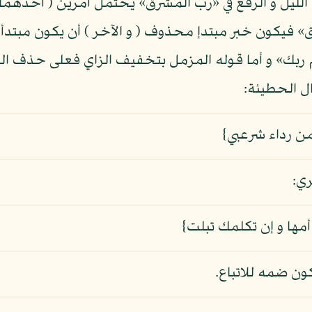
لليل و الرفع في «رب المشرق» يحتمل أمرين ( أحدهما )
يكون خبر مبتدإ محذوف ( و الآخر ) أن يكون مبتدأ و خ
ربك» و أما قوله المزمل بتخفيف الزاي فعلى حذف المف
ل الحطيئة:
ن رداء شرعبي}
ي:
أمها و إن تكلمك تبلت}
ون ضمه للاتباع.