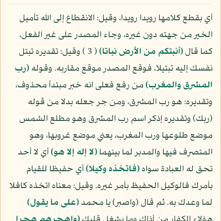
أي بقطع كلامها رويدا رويدا، وقيل: الانقطاع إلى الله تأميل
الخير من جهته دون غيره، وجاء المصدر على غير الفعل،
كما قال
(أنبتكم من الأرض نباتا)
( 3 ) وقيل: تقديره تبتل
نفسك إليه تبتيلا، فوقع المصدر موقع مقاربه. وقوله
(رب
المشرق والمغرب)
من رفع فعلى انه خبر مبتدأ محذوف،
وتقديره: هو رب المشرق، ومن جر جعله بدلا من قوله
(ربك) وتقديره إذكر اسم رب المشرق وهو مطلع الشمس
موضع طلوعها ورب المغرب، يعني موضع غروبها، وهو
المتصرف فيها والمدبر لما بينهما
(لا إله إلا هو)
أي لا أحد
تحق له العبادة سواه
(فاتخذه وكيلا)
أي حفيظا للقيام
بأمرك فالوكيل الحفيظ بأمر غيره. وقيل: معناه اتخذه كافلا
لما وعدك به. ثم قال (واصبر) يا محمد
(على ما يقول)
هؤلاء الكفار من أذاك وما يشغل قلبك
(واهجرهم هجرا