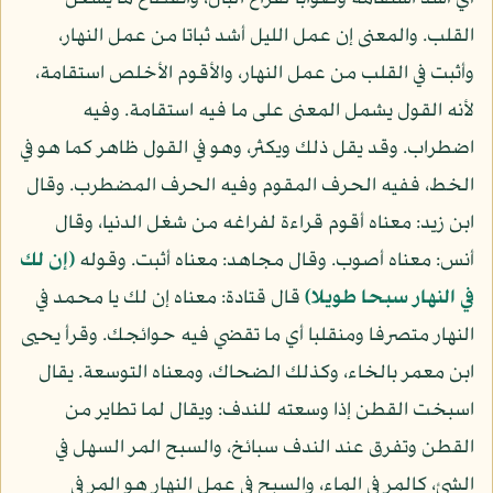
القلب. والمعنى إن عمل الليل أشد ثباتا من عمل النهار،
وأثبت في القلب من عمل النهار، والأقوم الأخلص استقامة،
لأنه القول يشمل المعنى على ما فيه استقامة. وفيه
اضطراب. وقد يقل ذلك ويكثر، وهو في القول ظاهر كما هو في
الخط، ففيه الحرف المقوم وفيه الحرف المضطرب. وقال
ابن زيد: معناه أقوم قراءة لفراغه من شغل الدنيا، وقال
أنس: معناه أصوب. وقال مجاهد: معناه أثبت. وقوله
(إن لك
في النهار سبحا طويلا)
قال قتادة: معناه إن لك يا محمد في
النهار متصرفا ومنقلبا أي ما تقضي فيه حوائجك. وقرأ يحيى
ابن معمر بالخاء، وكذلك الضحاك، ومعناه التوسعة. يقال
اسبخت القطن إذا وسعته للندف: ويقال لما تطاير من
القطن وتفرق عند الندف سبائخ، والسبح المر السهل في
الشئ، كالمر في الماء، والسبح في عمل النهار هو المر في