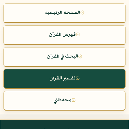
۞
الصفحة الرئيسية
۞
فهرس القرآن
۞
البحث في القرآن
۞
تفسير القرآن
۞
محفظتي