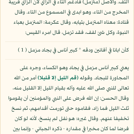
التف. والأصل (متزمل) فأدغم التاء في الزاي لان الزاي قريبة
المخرج من التاء، وهو ابدى في المسموع من التاء. وقال
قتادة: معناه المتزمل بثيابه، وقال عكرمة: المتزمل بعباء
النبوة، وكل شئ لفف، فقد تزمل، قال امرء القيس:
كأن ابانا في أفانين ودقه * كبير أناس في بجاد مزمل ( 1 )
يعني كبير أناس مزمل في يجاد وهو الكساء، وجره على
المجاورة للبجاد. وقوله
(قم الليل إلا قليلا)
أمر من الله
تعالى للنبي صلى الله عليه وآله بقيام الليل إلا القليل منه،
وقال الحسن: إن الله فرض على النبي والمؤمنين أن يقوموا
ثلث الليل فما زاد، فقاموه حتى تورمت أقدامهم، ثم نسخ
تخفيفا عنهم. وقال غيره: هو نفل لم ينسخ، لأنه لو كان
فرضا لما كان مخيرا في مقداره - ذكره الجبائي - وإنما بين