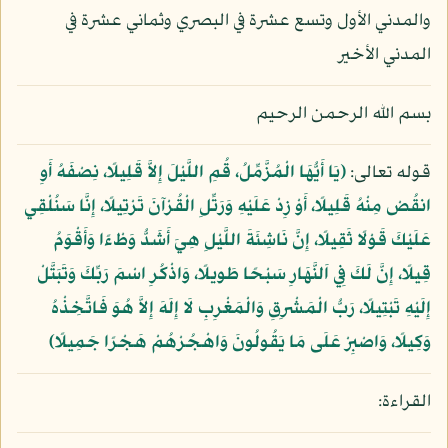
والمدني الأول وتسع عشرة في البصري وثماني عشرة في
المدني الأخير
بسم الله الرحمن الرحيم
قوله تعالى:
﴿يَا أَيُّهَا الْمُزَّمِّلُ، قُمِ اللَّيْلَ إِلاَّ قَلِيلًا، نِصْفَهُ أَوِ
انقُصْ مِنْهُ قَلِيلًا، أَوْ زِدْ عَلَيْهِ وَرَتِّلِ الْقُرْآنَ تَرْتِيلًا، إِنَّا سَنُلْقِي
عَلَيْكَ قَوْلًا ثَقِيلًا، إِنَّ نَاشِئَةَ اللَّيْلِ هِيَ أَشَدُّ وَطْءًا وَأَقْوَمُ
قِيلًا، إِنَّ لَكَ فِي اَلنَّهَارِ سَبْحًا طَوِيلًا، وَاذْكُرِ اسْمَ رَبِّكَ وَتَبَتَّلْ
إِلَيْهِ تَبْتِيلًا، رَبُّ الْمَشْرِقِ وَالْمَغْرِبِ لَا إِلَهَ إِلاَّ هُوَ فَاتَّخِذْهُ
وَكِيلًا، وَاصْبِرْ عَلَى مَا يَقُولُونَ وَاهْجُرْهُمْ هَجْرًا جَمِيلًا﴾
القراءة: