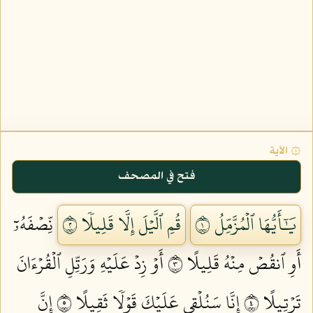
۞ الآية
فتح في المصحف
يَٰٓأَيُّهَا ٱلۡمُزَّمِّلُ ١
قُمِ ٱلَّيۡلَ إِلَّا قَلِيلٗا ٢
نِّصۡفَهُۥٓ
أَوِ ٱنقُصۡ مِنۡهُ قَلِيلًا ٣
أَوۡ زِدۡ عَلَيۡهِ وَرَتِّلِ ٱلۡقُرۡءَانَ
تَرۡتِيلًا ٤
إِنَّا سَنُلۡقِي عَلَيۡكَ قَوۡلٗا ثَقِيلًا ٥
إِنَّ