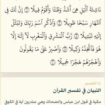
نَاشِئَةَ ٱلَّيۡلِ هِيَ أَشَدُّ وَطۡـٔٗا وَأَقۡوَمُ قِيلًا ٦
إِنَّ لَكَ فِي
ٱلنَّهَارِ سَبۡحٗا طَوِيلٗا ٧
وَٱذۡكُرِ ٱسۡمَ رَبِّكَ وَتَبَتَّلۡ
إِلَيۡهِ تَبۡتِيلٗا ٨
رَّبُّ ٱلۡمَشۡرِقِ وَٱلۡمَغۡرِبِ لَآ إِلَٰهَ إِلَّا
هُوَ فَٱتَّخِذۡهُ وَكِيلٗا ٩
وَٱصۡبِرۡ عَلَىٰ مَا يَقُولُونَ
وَٱهۡجُرۡهُمۡ هَجۡرٗا جَمِيلٗا ١٠
۞ التفسير
التبيان في تفسير القرآن
مكية في قول ابن عباس والضحاك وهي عشرون آية في الكوفي