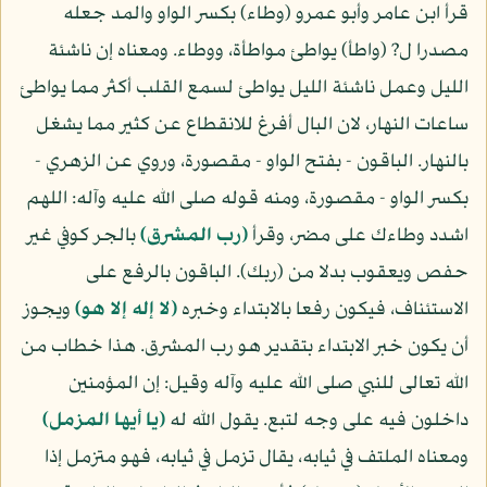
قرأ ابن عامر وأبو عمرو (وطاء) بكسر الواو والمد جعله
مصدرا ل? (واطأ) يواطئ مواطأة، ووطاء. ومعناه إن ناشئة
الليل وعمل ناشئة الليل يواطئ لسمع القلب أكثر مما يواطئ
ساعات النهار، لان البال أفرغ للانقطاع عن كثير مما يشغل
بالنهار. الباقون - بفتح الواو - مقصورة، وروي عن الزهري -
بكسر الواو - مقصورة، ومنه قوله صلى الله عليه وآله: اللهم
اشدد وطاءك على مضر، وقرأ
(رب المشرق)
بالجر كوفي غير
حفص ويعقوب بدلا من (ربك). الباقون بالرفع على
الاستئناف، فيكون رفعا بالابتداء وخبره
(لا إله إلا هو)
ويجوز
أن يكون خبر الابتداء بتقدير هو رب المشرق. هذا خطاب من
الله تعالى للنبي صلى الله عليه وآله وقيل: إن المؤمنين
داخلون فيه على وجه لتبع. يقول الله له
(يا أيها المزمل)
ومعناه الملتف في ثيابه، يقال تزمل في ثيابه، فهو متزمل إذا