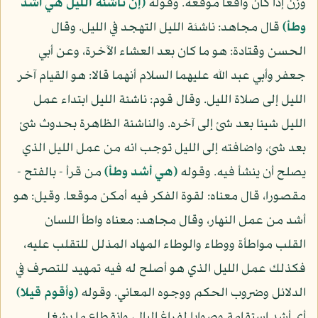
وزن إذا كان واقعا موقعه. وقوله
(إن ناشئة الليل هي أشد
وطأ)
قال مجاهد: ناشئة الليل التهجد في الليل. وقال
الحسن وقتادة: هو ما كان بعد العشاء الآخرة، وعن أبي
جعفر وأبي عبد الله عليهما السلام أنهما قالا: هو القيام آخر
الليل إلى صلاة الليل. وقال قوم: ناشئة الليل ابتداء عمل
الليل شيئا بعد شئ إلى آخره. والناشئة الظاهرة بحدوث شئ
بعد شئ، واضافته إلى الليل توجب انه من عمل الليل الذي
يصلح أن ينشأ فيه. وقوله
(هي أشد وطأ)
من قرأ - بالفتح -
مقصورا، قال معناه: لقوة الفكر فيه أمكن موقعا. وقيل: هو
أشد من عمل النهار، وقال مجاهد: معناه واطأ اللسان
القلب مواطأة ووطاء والوطاء المهاد المذلل للتقلب عليه،
فكذلك عمل الليل الذي هو أصلح له فيه تمهيد للتصرف في
الدلائل وضروب الحكم ووجوه المعاني. وقوله
(وأقوم قيلا)
أي أشد استقامة وصوابا لفراغ البال، وانقطاع ما يشغل