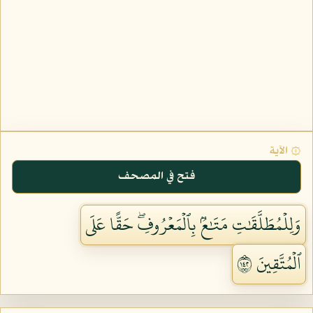
۞ الآية
فتح في المصحف
وَلِلۡمُطَلَّقَٰتِ مَتَٰعُۢ بِٱلۡمَعۡرُوفِۖ حَقًّا عَلَى
ٱلۡمُتَّقِينَ ٢٤١