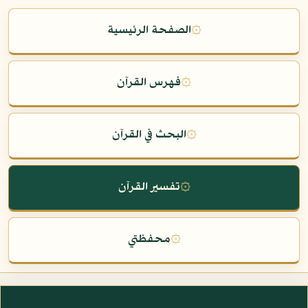
۞
الصفحة الرئيسية
۞
فهرس القرآن
۞
البحث في القرآن
۞
تفسير القرآن
۞
محفظتي