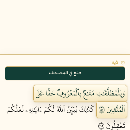
۞ الآية
فتح في المصحف
وَلِلۡمُطَلَّقَٰتِ مَتَٰعُۢ بِٱلۡمَعۡرُوفِۖ حَقًّا عَلَى
ٱلۡمُتَّقِينَ ٢٤١
كَذَٰلِكَ يُبَيِّنُ ٱللَّهُ لَكُمۡ ءَايَٰتِهِۦ لَعَلَّكُمۡ
تَعۡقِلُونَ ٢٤٢