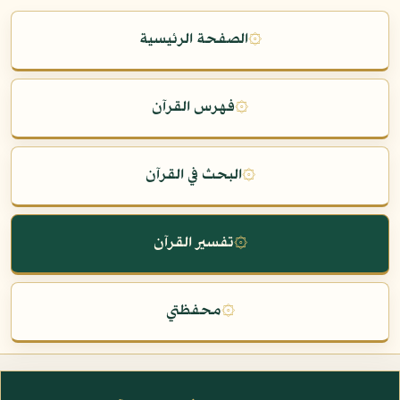
۞
الصفحة الرئيسية
۞
فهرس القرآن
۞
البحث في القرآن
۞
تفسير القرآن
۞
محفظتي