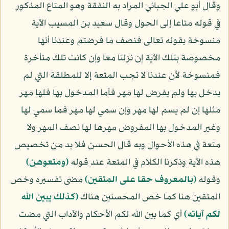
وقال أبو علي الجبائي المراد به النفقة وهو المتاع المذكور
في قوله متاعا إلى الحول وقال سعيد بن المسيب الآية
منسوخة بقوله تعالى فنصف ما فرضتم وعندنا أنها
مخصوصة بتلك الآية إن نزلتا معا وإن كانت تلك متأخرة
فمنسوخة لأن عندنا لا تجب المتعة إلا للمطلقة التي لم
يدخل بها ولم يفرض لها مهر فأما المدخول بها فلها مهر
مثلها إن لم يسم لها مهر وإن سمي لها مهر فما سمي لها
وغير المدخول بها المفروض مهرها لها نصف المهر ولا
متعة في هذه الأحوال وبه قال الحسن فلا بد من تخصيص
هذه الآية وذكرنا الكلام في المتعة عند قوله
﴿ومتعوهن﴾
وقوله
﴿بالمعروف حقا على المتقين﴾
مضى تفسيره وخص
المتقين هنا كما خص المحسنين هناك
﴿كذلك يبين الله
لكم آياته﴾
أي كما بين الله لكم الأحكام والآداب التي مضت