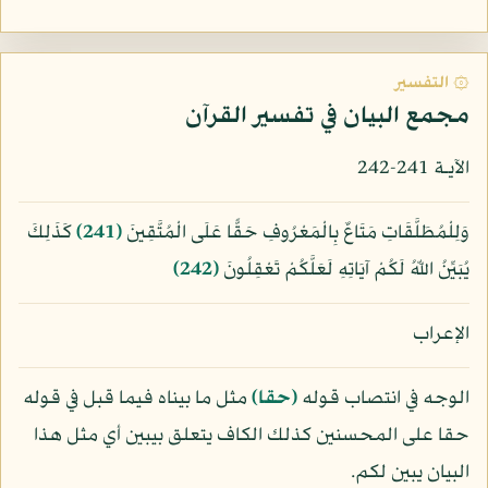
۞ التفسير
مجمع البيان في تفسير القرآن
الآيـة 241-242
وَلِلْمُطَلَّقَاتِ مَتَاعٌ بِالْمَعْرُوفِ حَقًّا عَلَى الْمُتَّقِينَ
﴿241﴾
كَذَلِكَ
يُبَيِّنُ اللّهُ لَكُمْ آيَاتِهِ لَعَلَّكُمْ تَعْقِلُونَ
﴿242﴾
الإعراب
الوجه في انتصاب قوله
﴿حقا﴾
مثل ما بيناه فيما قبل في قوله
حقا على المحسنين كذلك الكاف يتعلق بيبين أي مثل هذا
البيان يبين لكم.