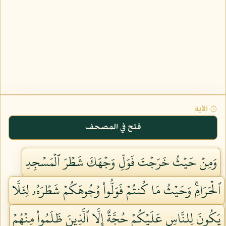
۞ الآية
فتح في المصحف
وَمِنۡ حَيۡثُ خَرَجۡتَ فَوَلِّ وَجۡهَكَ شَطۡرَ ٱلۡمَسۡجِدِ
ٱلۡحَرَامِۚ وَحَيۡثُ مَا كُنتُمۡ فَوَلُّواْ وُجُوهَكُمۡ شَطۡرَهُۥ لِئَلَّا
يَكُونَ لِلنَّاسِ عَلَيۡكُمۡ حُجَّةٌ إِلَّا ٱلَّذِينَ ظَلَمُواْ مِنۡهُمۡ