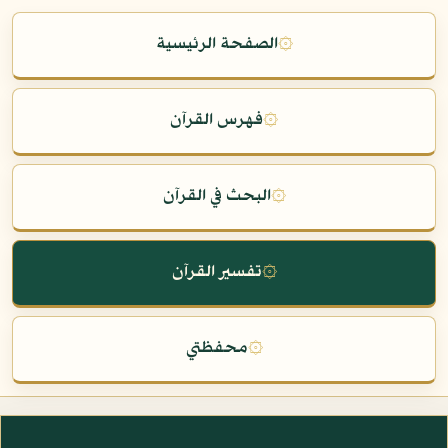
۞
الصفحة الرئيسية
۞
فهرس القرآن
۞
البحث في القرآن
۞
تفسير القرآن
۞
محفظتي