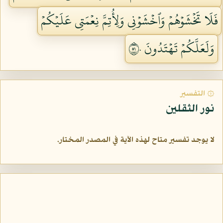
فَلَا تَخۡشَوۡهُمۡ وَٱخۡشَوۡنِي وَلِأُتِمَّ نِعۡمَتِي عَلَيۡكُمۡ
وَلَعَلَّكُمۡ تَهۡتَدُونَ ١٥٠
۞ التفسير
نور الثقلين
لا يوجد تفسير متاح لهذه الآية في المصدر المختار.