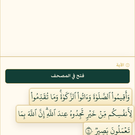
۞ الآية
فتح في المصحف
وَأَقِيمُواْ ٱلصَّلَوٰةَ وَءَاتُواْ ٱلزَّكَوٰةَۚ وَمَا تُقَدِّمُواْ
لِأَنفُسِكُم مِّنۡ خَيۡرٖ تَجِدُوهُ عِندَ ٱللَّهِۗ إِنَّ ٱللَّهَ بِمَا
تَعۡمَلُونَ بَصِيرٞ ١١٠