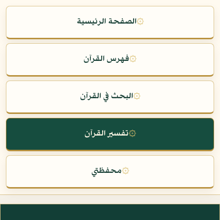
۞
الصفحة الرئيسية
۞
فهرس القرآن
۞
البحث في القرآن
۞
تفسير القرآن
۞
محفظتي