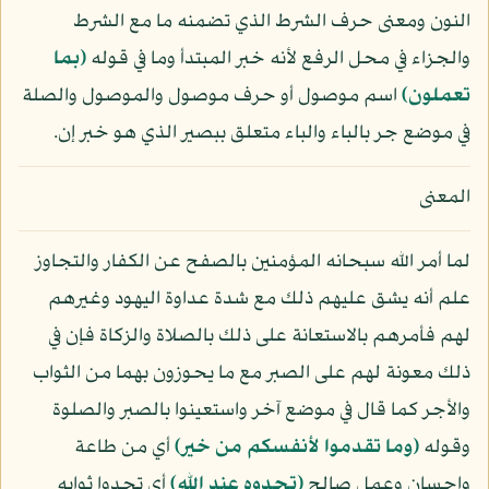
النون ومعنى حرف الشرط الذي تضمنه ما مع الشرط
والجزاء في محل الرفع لأنه خبر المبتدأ وما في قوله
﴿بما
تعملون﴾
اسم موصول أو حرف موصول والموصول والصلة
في موضع جر بالباء والباء متعلق ببصير الذي هو خبر إن.
المعنى
لما أمر الله سبحانه المؤمنين بالصفح عن الكفار والتجاوز
علم أنه يشق عليهم ذلك مع شدة عداوة اليهود وغيرهم
لهم فأمرهم بالاستعانة على ذلك بالصلاة والزكاة فإن في
ذلك معونة لهم على الصبر مع ما يحوزون بهما من الثواب
والأجر كما قال في موضع آخر واستعينوا بالصبر والصلوة
وقوله
﴿وما تقدموا لأنفسكم من خير﴾
أي من طاعة
وإحسان وعمل صالح
﴿تجدوه عند الله﴾
أي تجدوا ثوابه