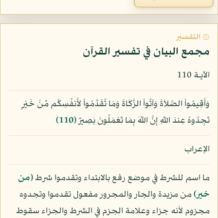
۞ التفسير
مجمع البيان في تفسير القرآن
الآيـة 110
وَأَقِيمُواْ الصَّلاَةَ وَآتُواْ الزَّكَاةَ وَمَا تُقَدِّمُواْ لأَنفُسِكُم مِّنْ خَيْرٍ
تَجِدُوهُ عِندَ اللّهِ إِنَّ اللّهَ بِمَا تَعْمَلُونَ بَصِيرٌ
﴿110﴾
الإعراب
ما اسم للشرط في موضع رفع بالابتداء وتقدموا شرط
﴿من
خير﴾
من مزيدة والجار والمجرور مفعول تقدموا وتجدوه
مجزوم لأنه جزاء وعلامة الجزم في الشرط والجزاء سقوط