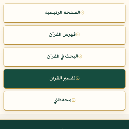
۞
الصفحة الرئيسية
۞
فهرس القرآن
۞
البحث في القرآن
۞
تفسير القرآن
۞
محفظتي