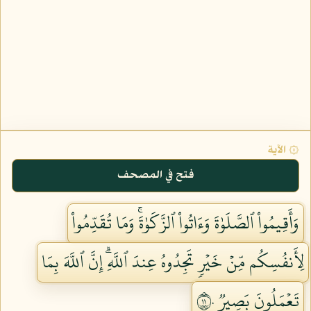
۞ الآية
فتح في المصحف
وَأَقِيمُواْ ٱلصَّلَوٰةَ وَءَاتُواْ ٱلزَّكَوٰةَۚ وَمَا تُقَدِّمُواْ
لِأَنفُسِكُم مِّنۡ خَيۡرٖ تَجِدُوهُ عِندَ ٱللَّهِۗ إِنَّ ٱللَّهَ بِمَا
تَعۡمَلُونَ بَصِيرٞ ١١٠