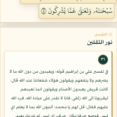
سُبۡحَٰنَهُۥ وَتَعَٰلَىٰ عَمَّا يُشۡرِكُونَ ١٨
۞ التفسير
نور الثقلين
٣١
في تفسير علي بن إبراهيم قوله: ويعبدون من دون الله ما لا
يضرهم ولا ينفعهم ويقولون هؤلاء شفعائنا عند الله قال:
كانت قريش يعبدون الأصنام ويقولون انما نعبدهم
ليقربونا إلى الله زلفى، فانا لا نقدر على عبادة الله، فرد الله
عليهم فقال: قل لهم يا محمد: أتنبؤن الله بما لا يعلم اي
ليس فوضع حرفا مكان حرف، اي ليس له شريك يعبد.