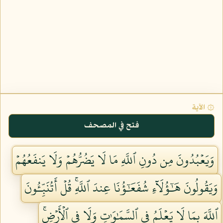
۞ الآية
فتح في المصحف
وَيَعۡبُدُونَ مِن دُونِ ٱللَّهِ مَا لَا يَضُرُّهُمۡ وَلَا يَنفَعُهُمۡ
وَيَقُولُونَ هَٰٓؤُلَآءِ شُفَعَٰٓؤُنَا عِندَ ٱللَّهِۚ قُلۡ أَتُنَبِّـُٔونَ
ٱللَّهَ بِمَا لَا يَعۡلَمُ فِي ٱلسَّمَٰوَٰتِ وَلَا فِي ٱلۡأَرۡضِۚ