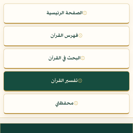
۞
الصفحة الرئيسية
۞
فهرس القرآن
۞
البحث في القرآن
۞
تفسير القرآن
۞
محفظتي