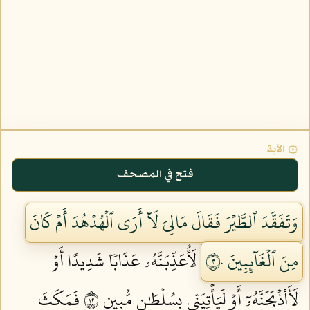
۞ الآية
فتح في المصحف
وَتَفَقَّدَ ٱلطَّيۡرَ فَقَالَ مَالِيَ لَآ أَرَى ٱلۡهُدۡهُدَ أَمۡ كَانَ
مِنَ ٱلۡغَآئِبِينَ ٢٠
لَأُعَذِّبَنَّهُۥ عَذَابٗا شَدِيدًا أَوۡ
لَأَاْذۡبَحَنَّهُۥٓ أَوۡ لَيَأۡتِيَنِّي بِسُلۡطَٰنٖ مُّبِينٖ ٢١
فَمَكَثَ