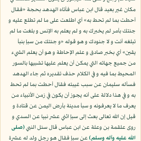
مكان غير بعيد قال ابن عباس فأتاه الهدهد بحجة «فقال
أحطت بما لم تحط به» أي اطلعت على ما لم تطلع عليه و
جئتك بأمر لم يخبرك به و لم يعلم به الإنس و بلغت ما لم
تبلغه أنت و لا جنودك و هو قوله «و جئتك من سبإ بنبأ
يقين» أي بخبر صادق و علم الإحاطة و هو أن يعلم الشيء
من جميع جهاته التي يمكن أن يعلم عليها تشبيها بالسور
المحيط بما فيه و في الكلام حذف تقديره ثم جاء الهدهد
فسأله سليمان عن سبب غيبته فقال أحطت بما لم تحط
به و في هذا دلالة على أنه يجوز أن يكون في زمن الأنبياء من
يعرف ما لا يعرفونه و سبأ مدينة بأرض اليمن عن قتادة و
قيل إن الله تعالى بعث إلى سبإ اثني عشر نبيا عن السدي و
روى علقمة بن وعلة عن ابن عباس قال سئل النبي
(صلى
الله عليه وآله وسلم)
عن سبإ فقال هو رجل ولد له عشرة