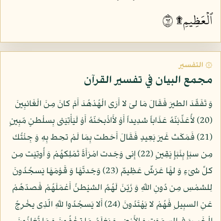
ٱلۡعَظِيمِ۩ ٢٦
۞ التفسير
مجمع البيان في تفسير القرآن
وَ تَفَقّدَ الطيرَ فَقَالَ مَا لىَ لا أَرَى الْهُدْهُدَ أَمْ كانَ مِنَ الْغَائبِينَ
(20) لأُعَذِّبَنّهُ عَذَاباً شدِيداً أَوْ لأَاذْبحَنّهُ أَوْ لَيَأْتِيَنى بِسلْطنٍ مّبِينٍ
(21) فَمَكَث غَيرَ بَعِيدٍ فَقَالَ أَحَطت بِمَا لَمْ تحِط بِهِ وَ جِئْتُك
مِن سبَإِ بِنَبَإٍ يَقِينٍ (22) إِنى وَجَدت امْرَأَةً تَمْلِكهُمْ وَ أُوتِيَت مِن
كلِّ شىْءٍ وَ لهََا عَرْشٌ عَظِيمٌ (23) وَجَدتّهَا وَ قَوْمَهَا يَسجُدُونَ
لِلشمْسِ مِن دُونِ اللّهِ وَ زَيّنَ لَهُمُ الشيْطنُ أَعْمَلَهُمْ فَصدّهُمْ
عَنِ السبِيلِ فَهُمْ لا يَهْتَدُونَ (24) أَلا يَسجُدُوا للّهِ الّذِى يخْرِجُ