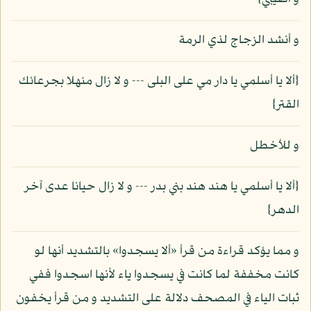
و أنشد الزجاج لذي الرمة
{ألا يا أسلمي يا دار مي على البلى --- و لا زال منهلا بجرعائك
القتر}
و للأخطل
{ألا يا أسلمي يا هند هند بني بدر --- و لا زال حيانا عدى آخر
الدهر}
و مما يؤكد قراءة من قرأ «ألا يسجدوا» بالتشديد أنها لو
كانت مخففة لما كانت في يسجدوا ياء لأنها اسجدوا ففي
ثبات الياء في المصحف دلالة على التشديد و من قرأ يخفون