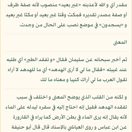
مقدر أي و الله لأعذبنه «غير بعيد» منصوب لأنه صفة ظرف
أو صفة مصدر تقديره فمكث وقتا غير بعيد أو مكثا غير بعيد
و «يسجدون» في موضع نصب على الحال من وجدت.
المعنى
ثم أخبر سبحانه عن سليمان فقال «و تفقد الطير» أي طلبه
عند غيبته «فقال ما لي لا أرى الهدهد» أي ما للهدهد لا أراه
تقول العرب ما لي أراك كئيبا و معناه ما لك
و لكنه من القلب الذي يوضح المعنى و اختلف في سبب
تفقده الهدهد فقيل إنه احتاج إليه في سفره ليدله على الماء
لأنه يقال إنه يرى الماء في بطن الأرض كما يراه في القارورة
عن ابن عباس و روى العياشي بالإسناد قال قال أبو حنيفة