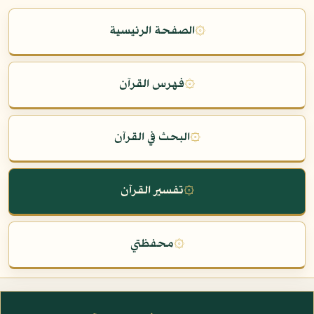
۞
الصفحة الرئيسية
۞
فهرس القرآن
۞
البحث في القرآن
۞
تفسير القرآن
۞
محفظتي