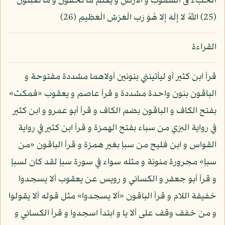
الْخَبءَ فى السمَوَتِ وَ الأَرْضِ وَ يَعْلَمُ مَا تخْفُونَ وَ مَا تُعْلِنُونَ
(25) اللّهُ لا إِلَهَ إِلا هُوَ رَب الْعَرْشِ الْعَظِيمِ (26)
القراءة
قرأ ابن كثير أو ليأتينني بنونين أولاهما مشددة مفتوحة و
الباقون بنون واحدة مشددة و قرأ عاصم و يعقوب «فمكث»
بفتح الكاف و الباقون بضم الكاف و قرأ أبو عمرو و ابن كثير
في رواية البزي من سباء بفتح الهمزة و قرأ ابن كثير في رواية
القواس و ابن فليح من سبإ بغير همزة و قرأ الباقون «من
سبإ» مجرورة منونة و مثله سواء في سورة سبإ لقد كان لسبإ
و قرأ أبو جعفر و الكسائي و رويس عن يعقوب ألا يسجدوا
خفيفة اللام و قرأ الباقون «ألا يسجدوا» مثل قوله ألا يقولوا
و من خفف وقف على ألا يا و ابتدأ اسجدوا و قرأ الكسائي و