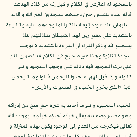
بالسجود له اعترض في الكلام و قيل إنه من كلام الهدهد
قاله لقوم بلقيس حين وجدهم يسجدون لغير الله و قاله
لسليمان عند عوده إليه استنكارا لما وجدهم عليه و القراءة
بالتشديد على معنى زين لهم الشيطان ضلالتهم لئلا
يسجدوا لله و ذكر الفراء أن القراءة بالتشديد لا توجب
سجدة التلاوة و هذا غير صحيح لأن الكلام قد تضمن الذم
على ترك السجود فيه دلالة على وجوب السجود و هو
كقوله و إذا قيل لهم اسجدوا للرحمن قالوا و ما الرحمن
الآية «الذي يخرج الخبء في السموات و الأرض»
الخبء المخبوء و هو ما أحاط به غيره حتى منع من إدراكه
و هو مصدر وصف به يقال خبأته أخبؤه خبأ و ما يوجده الله
تعالى فيخرجه من العدم إلى الوجود يكون بهذه المنزلة و
قيل الخبء الغيب و هو كل ما غاب عن الإدراك فالمعنى