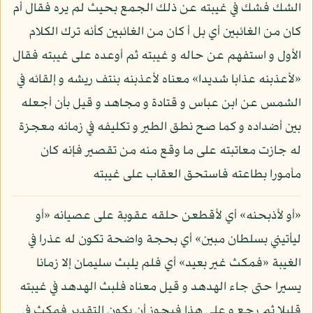
الشك فشك في غيبته عن ذلك الجمع بحيث لم يره فقال أم
كان من الغائبين أي بل أ كان من الغائبين كأنه ترك الكلام
الأول و استفهم عن حاله و غيبته ثم أوعده على غيبته فقال
«لأعذبنه عذابا شديدا» معناه لأعذبنه بنتف ريشه و إلقائه في
الشمس عن ابن عباس و قتادة و مجاهد و قيل بأن أجعله
بين أضداده و كما صح نطق الطير و تكليفه في زمانه معجزة
له جازت معاتبته على ما وقع منه من تقصير فإنه كان
مأمورا بطاعته فاستحق العقاب على غيبته
«أو لأذبحنه» أي لأقطعن حلقه عقوبة على عصيانه «أو
ليأتيني بسلطان مبين» أي بحجة واضحة تكون له عذرا في
الغيبة «فمكث غير بعيد» أي فلم يلبث سليمان إلا زمانا
يسيرا حتى جاء الهدهد و قيل معناه فلبث الهدهد في غيبته
قليلا ثم رجع و على هذا فيجوز أن يكون التقدير فمكث في