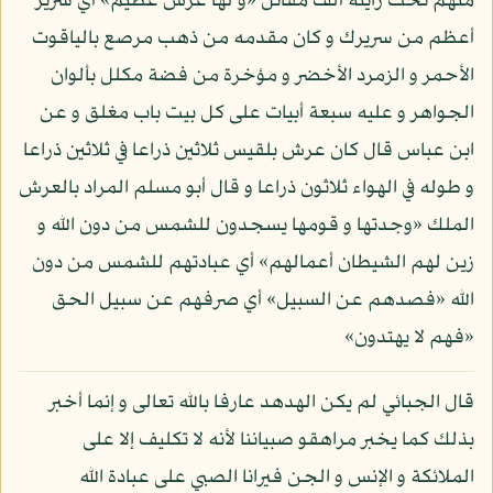
منهم تحت رايته ألف مقاتل «و لها عرش عظيم» أي سرير
أعظم من سريرك و كان مقدمه من ذهب مرصع بالياقوت
الأحمر و الزمرد الأخضر و مؤخرة من فضة مكلل بألوان
الجواهر و عليه سبعة أبيات على كل بيت باب مغلق و عن
ابن عباس قال كان عرش بلقيس ثلاثين ذراعا في ثلاثين ذراعا
و طوله في الهواء ثلاثون ذراعا و قال أبو مسلم المراد بالعرش
الملك «وجدتها و قومها يسجدون للشمس من دون الله و
زين لهم الشيطان أعمالهم» أي عبادتهم للشمس من دون
الله «فصدهم عن السبيل» أي صرفهم عن سبيل الحق
«فهم لا يهتدون»
قال الجبائي لم يكن الهدهد عارفا بالله تعالى و إنما أخبر
بذلك كما يخبر مراهقو صبياننا لأنه لا تكليف إلا على
الملائكة و الإنس و الجن فيرانا الصبي على عبادة الله