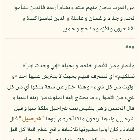
من العرب تيامن منهم ستة و تشأم أربعة فالذين تشأموا
لخم و جذام و غسان و عاملة و الذين تيامنوا كندة و
الأشعرون و الأزد و مذحج و حمير
###
و أنمار و من الأنمار خثعم و بجيلة «إني وجدت امرأة
تملكهم» أي تتصرف فيهم بحيث لا يعترض عليها أحد «و
أوتيت من كل شيء» و هذا اختار عن سعة ملكها أي من كل
شيء من الأموال و ما يحتاج إليه الملوك من زينة الدنيا و
قال الحسن و هي بلقيس بنت شراحيل ملكة سبإ و قيل
شرحبيل ولدها أربعون ملكا آخرهم أبوها
" شرحبيل "
قال
قتادة و كان أولوا مشورتها ثلاثمائة و اثني عشر قيلا كل قيل