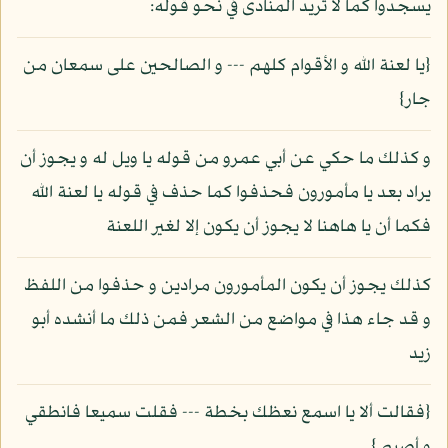
يسجدوا كما لا تريد المنادى في نحو قوله:
{يا لعنة الله و الأقوام كلهم --- و الصالحين على سمعان من
جار}
و كذلك ما حكي عن أبي عمرو من قوله يا ويل له و يجوز أن
يراد بعد يا مأمورون فحذفوا كما حذف في قوله يا لعنة الله
فكما أن يا هاهنا لا يجوز أن يكون إلا لغير اللعنة
كذلك يجوز أن يكون المأمورون مرادين و حذفوا من اللفظ
و قد جاء هذا في مواضع من الشعر فمن ذلك ما أنشده أبو
زيد
{فقالت ألا يا اسمع نعظك بخطة --- فقلت سميعا فانطقي
و أصيبي}