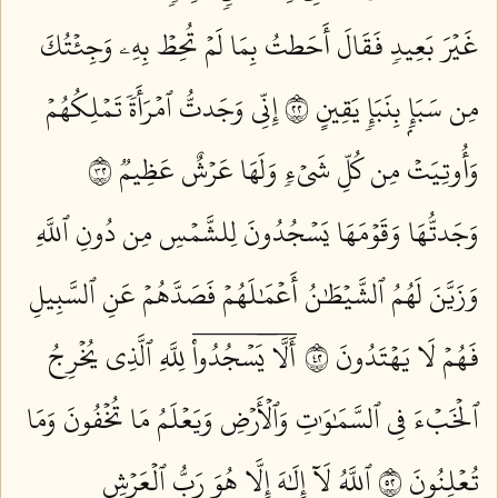
غَيۡرَ بَعِيدٖ فَقَالَ أَحَطتُ بِمَا لَمۡ تُحِطۡ بِهِۦ وَجِئۡتُكَ
مِن سَبَإِۭ بِنَبَإٖ يَقِينٍ ٢٢
إِنِّي وَجَدتُّ ٱمۡرَأَةٗ تَمۡلِكُهُمۡ
وَأُوتِيَتۡ مِن كُلِّ شَيۡءٖ وَلَهَا عَرۡشٌ عَظِيمٞ ٢٣
وَجَدتُّهَا وَقَوۡمَهَا يَسۡجُدُونَ لِلشَّمۡسِ مِن دُونِ ٱللَّهِ
وَزَيَّنَ لَهُمُ ٱلشَّيۡطَٰنُ أَعۡمَٰلَهُمۡ فَصَدَّهُمۡ عَنِ ٱلسَّبِيلِ
فَهُمۡ لَا يَهۡتَدُونَ ٢٤
أَلَّاۤ يَسۡجُدُواْۤ لِلَّهِ ٱلَّذِي يُخۡرِجُ
ٱلۡخَبۡءَ فِي ٱلسَّمَٰوَٰتِ وَٱلۡأَرۡضِ وَيَعۡلَمُ مَا تُخۡفُونَ وَمَا
تُعۡلِنُونَ ٢٥
ٱللَّهُ لَآ إِلَٰهَ إِلَّا هُوَ رَبُّ ٱلۡعَرۡشِ