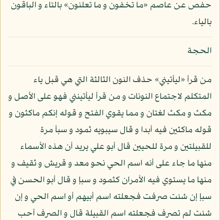
حفص عن عاصم «ما تخفون و ما تعلنون» بالتاء و الباقون
بالياء.
الحجة
من قرأ «ليأتيني» حذف النون الثالثة التي هي قبل ياء
المتكلم لاجتماع النونات و من قرأ ليأتينني فهو على الأصل و
مكث و مكث لغتان و مما يقوي الفتح و قوله إنكم ماكثون و
قوله ماكثين فيه أبدا و قال سيبويه ثمود و سبأ مرة
للقبيلتين و مرة للحيين قال أبو علي يريد أن هذه الأسماء
منها ما جاء على أنه اسم الحي نحو معد و قريش و ثقيف و
منها ما يستوي فيه الأمران كثمود و سبإ و قال أبو الحسن في
سبإ إن شئت صرفت فجعلته اسم أبيهم أو اسم الحي و إن
شئت لم تصرف فجعلته اسم القبيلة قال و الصرف أحب